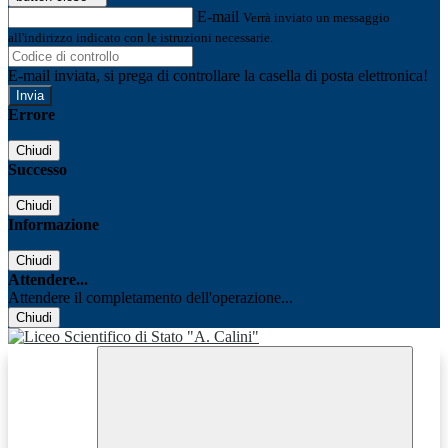
E-mail
Verrà inviato un messaggio
all'indirizzo indicato con le istruzioni necessarie.
E-mail inviata, si prega di controllare la casella di posta elettronica!
Errore
Chiudi
Successo
Chiudi
Informazione
Chiudi
Attendere...
Attendere il completamento dell'operazione...
Chiudi
Facebook
Youtube