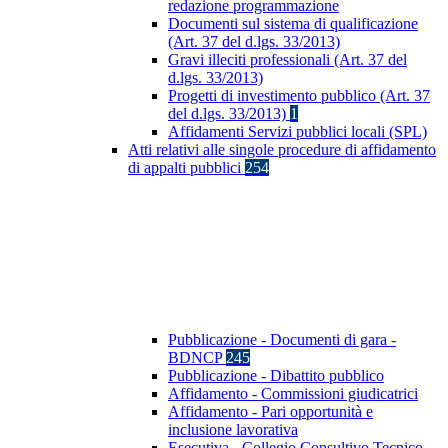
redazione programmazione
Documenti sul sistema di qualificazione
(Art. 37 del d.lgs. 33/2013)
Gravi illeciti professionali (Art. 37 del
d.lgs. 33/2013)
Progetti di investimento pubblico (Art. 37
del d.lgs. 33/2013)
1
Affidamenti Servizi pubblici locali (SPL)
Atti relativi alle singole procedure di affidamento
di appalti pubblici
254
Pubblicazione - Documenti di gara -
BDNCP
245
Pubblicazione - Dibattito pubblico
Affidamento - Commissioni giudicatrici
Affidamento - Pari opportunità e
inclusione lavorativa
Esecutiva - Collegio Consultivo Tecnico