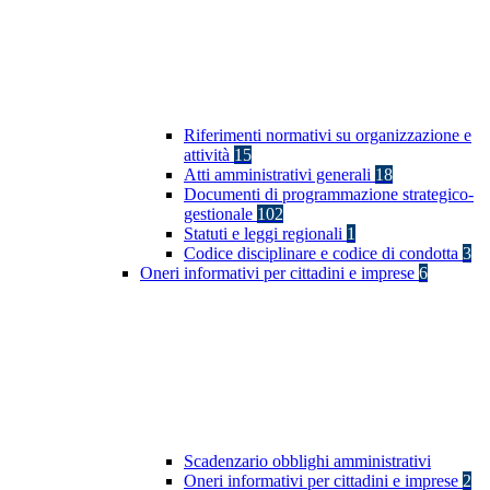
Riferimenti normativi su organizzazione e
attività
15
Atti amministrativi generali
18
Documenti di programmazione strategico-
gestionale
102
Statuti e leggi regionali
1
Codice disciplinare e codice di condotta
3
Oneri informativi per cittadini e imprese
6
Scadenzario obblighi amministrativi
Oneri informativi per cittadini e imprese
2