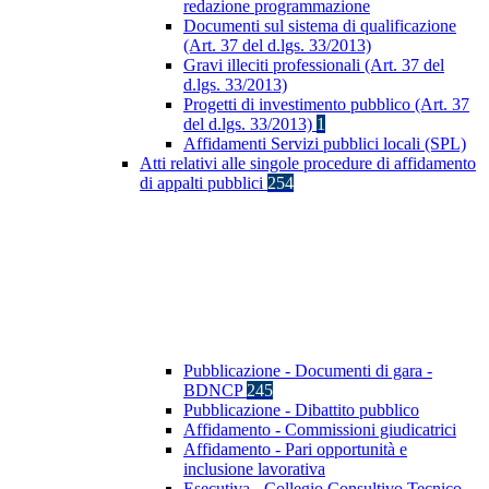
redazione programmazione
Documenti sul sistema di qualificazione
(Art. 37 del d.lgs. 33/2013)
Gravi illeciti professionali (Art. 37 del
d.lgs. 33/2013)
Progetti di investimento pubblico (Art. 37
del d.lgs. 33/2013)
1
Affidamenti Servizi pubblici locali (SPL)
Atti relativi alle singole procedure di affidamento
di appalti pubblici
254
Pubblicazione - Documenti di gara -
BDNCP
245
Pubblicazione - Dibattito pubblico
Affidamento - Commissioni giudicatrici
Affidamento - Pari opportunità e
inclusione lavorativa
Esecutiva - Collegio Consultivo Tecnico