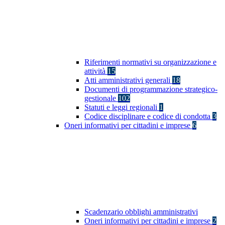
Riferimenti normativi su organizzazione e
attività
15
Atti amministrativi generali
18
Documenti di programmazione strategico-
gestionale
102
Statuti e leggi regionali
1
Codice disciplinare e codice di condotta
3
Oneri informativi per cittadini e imprese
6
Scadenzario obblighi amministrativi
Oneri informativi per cittadini e imprese
2