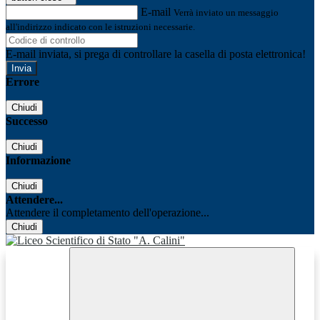
E-mail
Verrà inviato un messaggio
all'indirizzo indicato con le istruzioni necessarie.
E-mail inviata, si prega di controllare la casella di posta elettronica!
Errore
Chiudi
Successo
Chiudi
Informazione
Chiudi
Attendere...
Attendere il completamento dell'operazione...
Chiudi
Facebook
Youtube