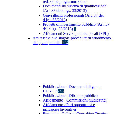
redazione programmazione
Documenti sul sistema di qualificazione
(Art. 37 del d.lgs. 33/2013)
Gravi illeciti professionali (Art. 37 del
d.lgs. 33/2013)
Progetti di investimento pubblico (Art. 37
del d.lgs. 33/2013)
1
Affidamenti Servizi pubblici locali (SPL)
Atti relativi alle singole procedure di affidamento
di appalti pubblici
254
Pubblicazione - Documenti di gara -
BDNCP
245
Pubblicazione - Dibattito pubblico
Affidamento - Commissioni giudicatrici
Affidamento - Pari opportunità e
inclusione lavorativa
Esecutiva - Collegio Consultivo Tecnico