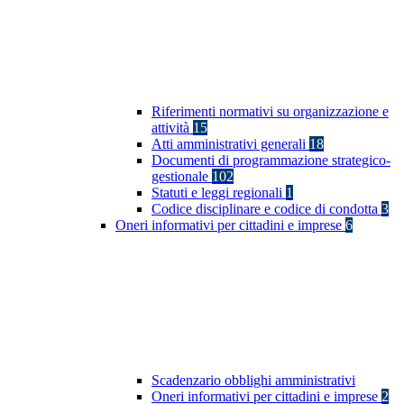
Riferimenti normativi su organizzazione e
attività
15
Atti amministrativi generali
18
Documenti di programmazione strategico-
gestionale
102
Statuti e leggi regionali
1
Codice disciplinare e codice di condotta
3
Oneri informativi per cittadini e imprese
6
Scadenzario obblighi amministrativi
Oneri informativi per cittadini e imprese
2