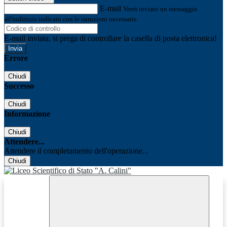
E-mail
Verrà inviato un messaggio
all'indirizzo indicato con le istruzioni necessarie.
E-mail inviata, si prega di controllare la casella di posta elettronica!
Errore
Chiudi
Successo
Chiudi
Informazione
Chiudi
Attendere...
Attendere il completamento dell'operazione...
Chiudi
Facebook
Youtube