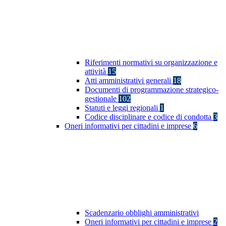
Riferimenti normativi su organizzazione e
attività
15
Atti amministrativi generali
18
Documenti di programmazione strategico-
gestionale
102
Statuti e leggi regionali
1
Codice disciplinare e codice di condotta
3
Oneri informativi per cittadini e imprese
6
Scadenzario obblighi amministrativi
Oneri informativi per cittadini e imprese
2