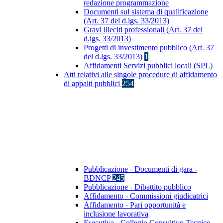
redazione programmazione
Documenti sul sistema di qualificazione
(Art. 37 del d.lgs. 33/2013)
Gravi illeciti professionali (Art. 37 del
d.lgs. 33/2013)
Progetti di investimento pubblico (Art. 37
del d.lgs. 33/2013)
1
Affidamenti Servizi pubblici locali (SPL)
Atti relativi alle singole procedure di affidamento
di appalti pubblici
254
Pubblicazione - Documenti di gara -
BDNCP
245
Pubblicazione - Dibattito pubblico
Affidamento - Commissioni giudicatrici
Affidamento - Pari opportunità e
inclusione lavorativa
Esecutiva - Collegio Consultivo Tecnico