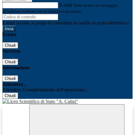
E-mail
Verrà inviato un messaggio
all'indirizzo indicato con le istruzioni necessarie.
E-mail inviata, si prega di controllare la casella di posta elettronica!
Errore
Chiudi
Successo
Chiudi
Informazione
Chiudi
Attendere...
Attendere il completamento dell'operazione...
Chiudi
Facebook
Youtube