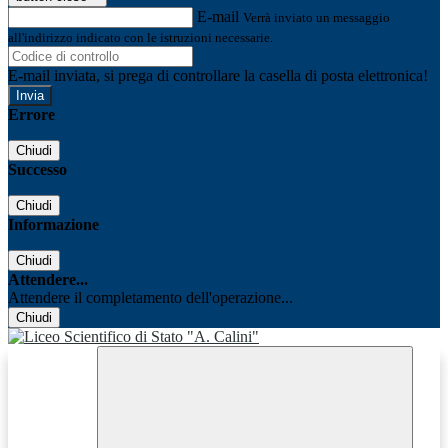
E-mail
Verrà inviato un messaggio
all'indirizzo indicato con le istruzioni necessarie.
E-mail inviata, si prega di controllare la casella di posta elettronica!
Errore
Chiudi
Successo
Chiudi
Informazione
Chiudi
Attendere...
Attendere il completamento dell'operazione...
Chiudi
Facebook
Youtube