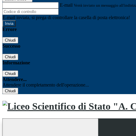
E-mail
Verrà inviato un messaggio all'indirizz
E-mail inviata, si prega di controllare la casella di posta elettronica!
Errore
Chiudi
Successo
Chiudi
Informazione
Chiudi
Attendere...
Attendere il completamento dell'operazione...
Chiudi