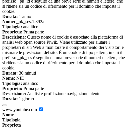
prefisso _pk_id è seguito da una breve serie di numeri e lettere, che
si ritiene sia un codice di riferimento per il dominio che imposta il
cookie.
Durata:
1 anno
Nome:
_pk_ses.1.392a
Tipologia:
analitico
Proprieta:
Prima parte
Descrizione:
Questo nome di cookie è associato alla piattaforma di
analisi web open source Piwik. Viene utilizzato per aiutare i
proprietari di siti Web a monitorare il comportamento dei visitatori e
misurare le prestazioni del sito. È un cookie di tipo pattern, in cui il
prefisso _pk_ses è seguito da una breve serie di numeri e lettere, che
si ritiene sia un codice di riferimento per il dominio che imposta il
cookie.
Durata:
30 minuti
Nome:
NID
Tipologia:
analitico
Proprieta:
Prima parte
Descrizione:
Analisi e profilazione navigazione utente
Durata:
1 giorno
www.youtube.com
Nome
Tipologia
Proprieta