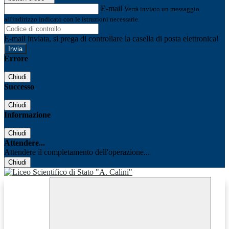
E-mail
Verrà inviato un messaggio
all'indirizzo indicato con le istruzioni necessarie.
E-mail inviata, si prega di controllare la casella di posta elettronica!
Errore
Chiudi
Successo
Chiudi
Informazione
Chiudi
Attendere...
Attendere il completamento dell'operazione...
Chiudi
Facebook
Youtube