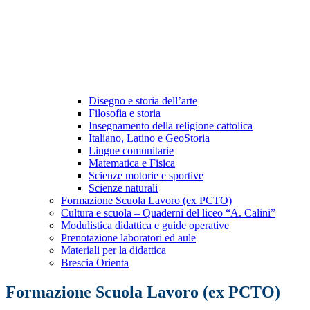
Disegno e storia dell’arte
Filosofia e storia
Insegnamento della religione cattolica
Italiano, Latino e GeoStoria
Lingue comunitarie
Matematica e Fisica
Scienze motorie e sportive
Scienze naturali
Formazione Scuola Lavoro (ex PCTO)
Cultura e scuola – Quaderni del liceo “A. Calini”
Modulistica didattica e guide operative
Prenotazione laboratori ed aule
Materiali per la didattica
Brescia Orienta
Formazione Scuola Lavoro (ex PCTO)