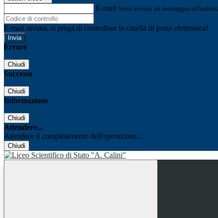
E-mail
Verrà inviato un messaggio all'indirizz
E-mail inviata, si prega di controllare la casella di posta elettronica!
Errore
Chiudi
Successo
Chiudi
Informazione
Chiudi
Attendere...
Attendere il completamento dell'operazione...
Chiudi