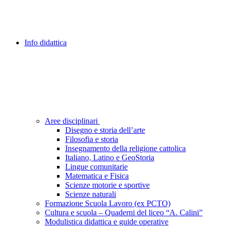
Info didattica
Aree disciplinari
Disegno e storia dell’arte
Filosofia e storia
Insegnamento della religione cattolica
Italiano, Latino e GeoStoria
Lingue comunitarie
Matematica e Fisica
Scienze motorie e sportive
Scienze naturali
Formazione Scuola Lavoro (ex PCTO)
Cultura e scuola – Quaderni del liceo “A. Calini”
Modulistica didattica e guide operative