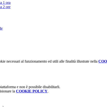
ta 1 ora
ta 2 ore
de
kie necessari al funzionamento ed utili alle finalità illustrate nella
COO
attaforma e non è possibile disabilitarli.
isionare la
COOKIE POLICY
.