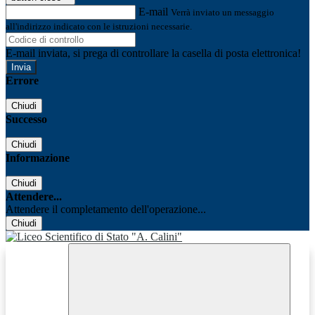
E-mail
Verrà inviato un messaggio
all'indirizzo indicato con le istruzioni necessarie.
E-mail inviata, si prega di controllare la casella di posta elettronica!
Errore
Chiudi
Successo
Chiudi
Informazione
Chiudi
Attendere...
Attendere il completamento dell'operazione...
Chiudi
Facebook
Youtube