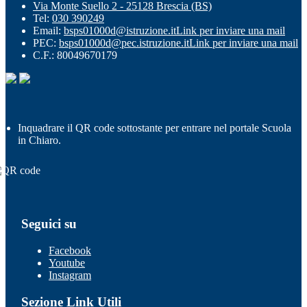
Via Monte Suello 2 - 25128 Brescia (BS)
Tel:
030 390249
Email:
bsps01000d@istruzione.it
Link per inviare una mail
PEC:
bsps01000d@pec.istruzione.it
Link per inviare una mail
C.F.: 80049670179
Inquadrare il QR code sottostante per entrare nel portale Scuola
in Chiaro.
Seguici su
Facebook
Youtube
Instagram
Sezione Link Utili