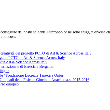
conseguite dai nostri studenti. Purtroppo ce ne sono sfuggite diverse che 
randi cose.
i creatività del progetto PCTO di Art & Science Across Italy
rogetto PCTO di Art & Science Across Italy
vità Art & Science Across Italy
internazionale di Brescia e Bergamo
lingue
nale “Fondazione Lucrezia Tangorra Onlus”
Olimpiadi della Fisica e Giochi di Anacleto a.s. 2015-2016
orso europeo