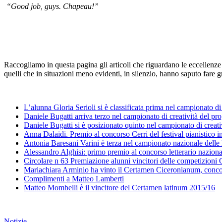
“Good job, guys. Chapeau!”
Raccogliamo in questa pagina gli articoli che riguardano le eccellenze 
quelli che in situazioni meno evidenti, in silenzio, hanno saputo fare g
L’alunna Gloria Serioli si è classificata prima nel campionato d
Daniele Bugatti arriva terzo nel campionato di creatività del p
Daniele Bugatti si è posizionato quinto nel campionato di creati
Anna Dalaidi. Premio al concorso Cerri del festival pianistico 
Antonia Baresani Varini è terza nel campionato nazionale delle 
Alessandro Alghisi: primo premio al concorso letterario nazio
Circolare n 63 Premiazione alunni vincitori delle competizioni 
Mariachiara Arminio ha vinto il Certamen Ciceronianum, conc
Complimenti a Matteo Lamberti
Matteo Mombelli è il vincitore del Certamen latinum 2015/16
Notizie