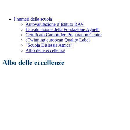
I numeri della scuola
Autovalutazione d’Istituto RAV
La valutazione della Fondazione Agnelli
Certificato Cambridge Preparation Centre
eTwinning european Quality Label
“Scuola Dislessia Amica”
Albo delle eccellenze
Albo delle eccellenze