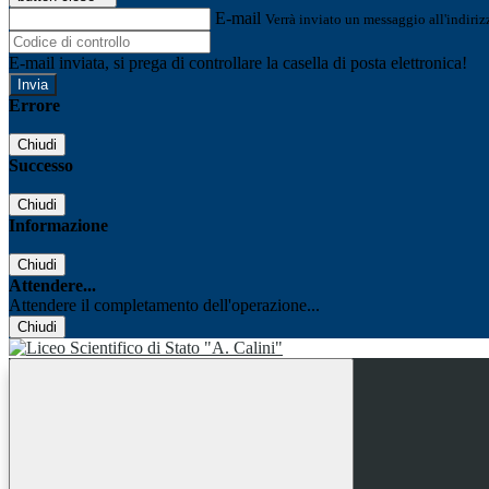
E-mail
Verrà inviato un messaggio all'indirizz
E-mail inviata, si prega di controllare la casella di posta elettronica!
Errore
Chiudi
Successo
Chiudi
Informazione
Chiudi
Attendere...
Attendere il completamento dell'operazione...
Chiudi