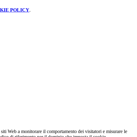
KIE POLICY
.
 siti Web a monitorare il comportamento dei visitatori e misurare le
codice di riferimento per il dominio che imposta il cookie.