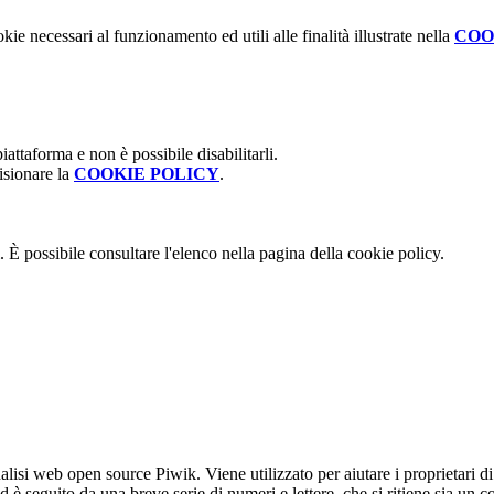
kie necessari al funzionamento ed utili alle finalità illustrate nella
COO
attaforma e non è possibile disabilitarli.
isionare la
COOKIE POLICY
.
 È possibile consultare l'elenco nella pagina della cookie policy.
lisi web open source Piwik. Viene utilizzato per aiutare i proprietari di
_id è seguito da una breve serie di numeri e lettere, che si ritiene sia un 