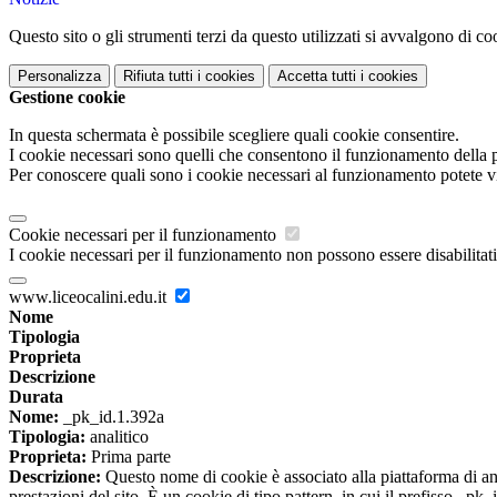
Questo sito o gli strumenti terzi da questo utilizzati si avvalgono di coo
Personalizza
Rifiuta tutti
i cookies
Accetta tutti
i cookies
Gestione cookie
In questa schermata è possibile scegliere quali cookie consentire.
I cookie necessari sono quelli che consentono il funzionamento della pi
Per conoscere quali sono i cookie necessari al funzionamento potete v
Cookie necessari per il funzionamento
I cookie necessari per il funzionamento non possono essere disabilitati.
www.liceocalini.edu.it
Nome
Tipologia
Proprieta
Descrizione
Durata
Nome:
_pk_id.1.392a
Tipologia:
analitico
Proprieta:
Prima parte
Descrizione:
Questo nome di cookie è associato alla piattaforma di ana
prestazioni del sito. È un cookie di tipo pattern, in cui il prefisso _pk