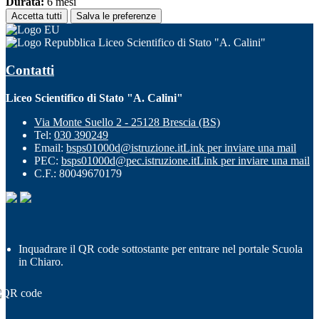
Durata:
6 mesi
Accetta tutti
Salva le preferenze
Liceo Scientifico di Stato "A. Calini"
Contatti
Liceo Scientifico di Stato "A. Calini"
Via Monte Suello 2 - 25128 Brescia (BS)
Tel:
030 390249
Email:
bsps01000d@istruzione.it
Link per inviare una mail
PEC:
bsps01000d@pec.istruzione.it
Link per inviare una mail
C.F.: 80049670179
Inquadrare il QR code sottostante per entrare nel portale Scuola
in Chiaro.