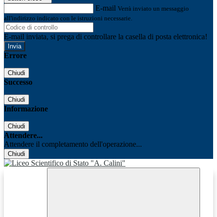
E-mail
Verrà inviato un messaggio
all'indirizzo indicato con le istruzioni necessarie.
E-mail inviata, si prega di controllare la casella di posta elettronica!
Errore
Chiudi
Successo
Chiudi
Informazione
Chiudi
Attendere...
Attendere il completamento dell'operazione...
Chiudi
Facebook
Youtube