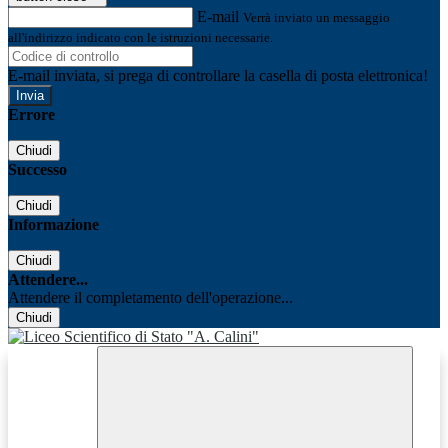
E-mail
Verrà inviato un messaggio
all'indirizzo indicato con le istruzioni necessarie.
E-mail inviata, si prega di controllare la casella di posta elettronica!
Errore
Chiudi
Successo
Chiudi
Informazione
Chiudi
Attendere...
Attendere il completamento dell'operazione...
Chiudi
Facebook
Youtube