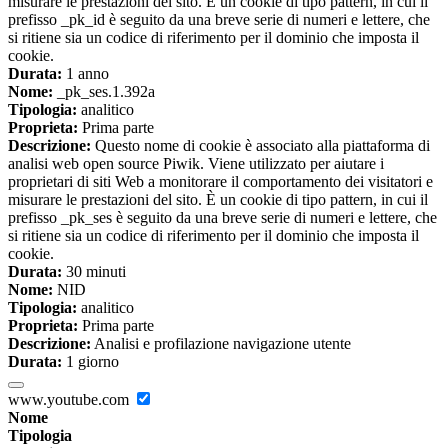
misurare le prestazioni del sito. È un cookie di tipo pattern, in cui il
prefisso _pk_id è seguito da una breve serie di numeri e lettere, che
si ritiene sia un codice di riferimento per il dominio che imposta il
cookie.
Durata:
1 anno
Nome:
_pk_ses.1.392a
Tipologia:
analitico
Proprieta:
Prima parte
Descrizione:
Questo nome di cookie è associato alla piattaforma di
analisi web open source Piwik. Viene utilizzato per aiutare i
proprietari di siti Web a monitorare il comportamento dei visitatori e
misurare le prestazioni del sito. È un cookie di tipo pattern, in cui il
prefisso _pk_ses è seguito da una breve serie di numeri e lettere, che
si ritiene sia un codice di riferimento per il dominio che imposta il
cookie.
Durata:
30 minuti
Nome:
NID
Tipologia:
analitico
Proprieta:
Prima parte
Descrizione:
Analisi e profilazione navigazione utente
Durata:
1 giorno
www.youtube.com
Nome
Tipologia