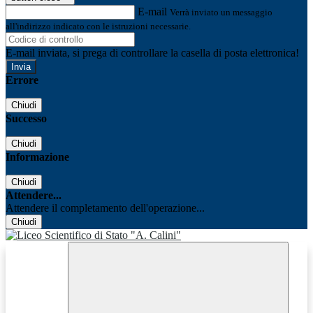
E-mail
Verrà inviato un messaggio
all'indirizzo indicato con le istruzioni necessarie.
E-mail inviata, si prega di controllare la casella di posta elettronica!
Errore
Chiudi
Successo
Chiudi
Informazione
Chiudi
Attendere...
Attendere il completamento dell'operazione...
Chiudi
Facebook
Youtube