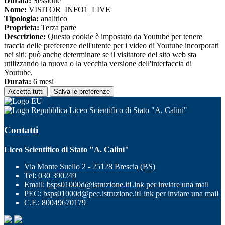
Durata:
Sessione
Nome:
VISITOR_INFO1_LIVE
Tipologia:
analitico
Proprieta:
Terza parte
Descrizione:
Questo cookie è impostato da Youtube per tenere
traccia delle preferenze dell'utente per i video di Youtube incorporati
nei siti; può anche determinare se il visitatore del sito web sta
utilizzando la nuova o la vecchia versione dell'interfaccia di
Youtube.
Durata:
6 mesi
Accetta tutti
Salva le preferenze
Liceo Scientifico di Stato "A. Calini"
Contatti
Liceo Scientifico di Stato "A. Calini"
Via Monte Suello 2 - 25128 Brescia (BS)
Tel:
030 390249
Email:
bsps01000d@istruzione.it
Link per inviare una mail
PEC:
bsps01000d@pec.istruzione.it
Link per inviare una mail
C.F.: 80049670179