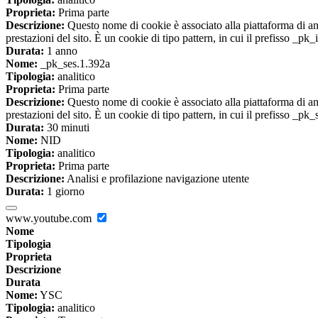
Proprieta:
Prima parte
Descrizione:
Questo nome di cookie è associato alla piattaforma di ana
prestazioni del sito. È un cookie di tipo pattern, in cui il prefisso _pk
Durata:
1 anno
Nome:
_pk_ses.1.392a
Tipologia:
analitico
Proprieta:
Prima parte
Descrizione:
Questo nome di cookie è associato alla piattaforma di ana
prestazioni del sito. È un cookie di tipo pattern, in cui il prefisso _pk
Durata:
30 minuti
Nome:
NID
Tipologia:
analitico
Proprieta:
Prima parte
Descrizione:
Analisi e profilazione navigazione utente
Durata:
1 giorno
www.youtube.com
Nome
Tipologia
Proprieta
Descrizione
Durata
Nome:
YSC
Tipologia:
analitico