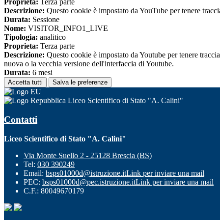
Proprieta:
Terza parte
Descrizione:
Questo cookie è impostato da YouTube per tenere traccia 
Durata:
Sessione
Nome:
VISITOR_INFO1_LIVE
Tipologia:
analitico
Proprieta:
Terza parte
Descrizione:
Questo cookie è impostato da Youtube per tenere traccia de
nuova o la vecchia versione dell'interfaccia di Youtube.
Durata:
6 mesi
Accetta tutti
Salva le preferenze
Liceo Scientifico di Stato "A. Calini"
Contatti
Liceo Scientifico di Stato "A. Calini"
Via Monte Suello 2 - 25128 Brescia (BS)
Tel:
030 390249
Email:
bsps01000d@istruzione.it
Link per inviare una mail
PEC:
bsps01000d@pec.istruzione.it
Link per inviare una mail
C.F.: 80049670179