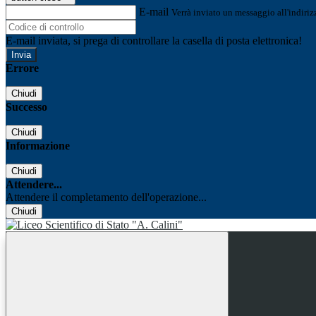
E-mail
Verrà inviato un messaggio all'indirizz
E-mail inviata, si prega di controllare la casella di posta elettronica!
Errore
Chiudi
Successo
Chiudi
Informazione
Chiudi
Attendere...
Attendere il completamento dell'operazione...
Chiudi