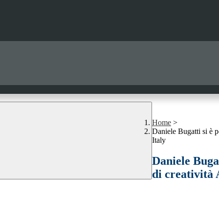
Home
>
Daniele Bugatti si è 
Italy
Daniele Bugat
di creatività