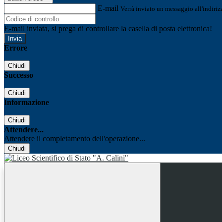
E-mail
Verrà inviato un messaggio all'indirizz
E-mail inviata, si prega di controllare la casella di posta elettronica!
Errore
Chiudi
Successo
Chiudi
Informazione
Chiudi
Attendere...
Attendere il completamento dell'operazione...
Chiudi