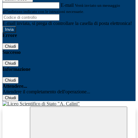
E-mail
Verrà inviato un messaggio
all'indirizzo indicato con le istruzioni necessarie.
E-mail inviata, si prega di controllare la casella di posta elettronica!
Errore
Chiudi
Successo
Chiudi
Informazione
Chiudi
Attendere...
Attendere il completamento dell'operazione...
Chiudi
Facebook
Youtube