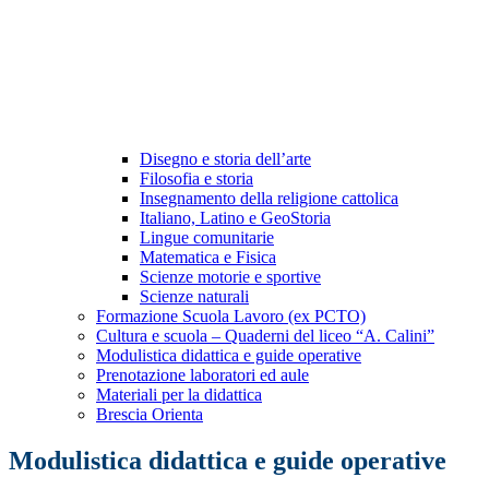
Disegno e storia dell’arte
Filosofia e storia
Insegnamento della religione cattolica
Italiano, Latino e GeoStoria
Lingue comunitarie
Matematica e Fisica
Scienze motorie e sportive
Scienze naturali
Formazione Scuola Lavoro (ex PCTO)
Cultura e scuola – Quaderni del liceo “A. Calini”
Modulistica didattica e guide operative
Prenotazione laboratori ed aule
Materiali per la didattica
Brescia Orienta
Modulistica didattica e guide operative