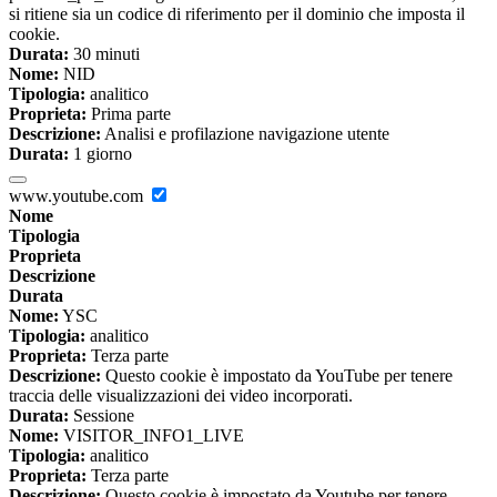
si ritiene sia un codice di riferimento per il dominio che imposta il
cookie.
Durata:
30 minuti
Nome:
NID
Tipologia:
analitico
Proprieta:
Prima parte
Descrizione:
Analisi e profilazione navigazione utente
Durata:
1 giorno
www.youtube.com
Nome
Tipologia
Proprieta
Descrizione
Durata
Nome:
YSC
Tipologia:
analitico
Proprieta:
Terza parte
Descrizione:
Questo cookie è impostato da YouTube per tenere
traccia delle visualizzazioni dei video incorporati.
Durata:
Sessione
Nome:
VISITOR_INFO1_LIVE
Tipologia:
analitico
Proprieta:
Terza parte
Descrizione:
Questo cookie è impostato da Youtube per tenere