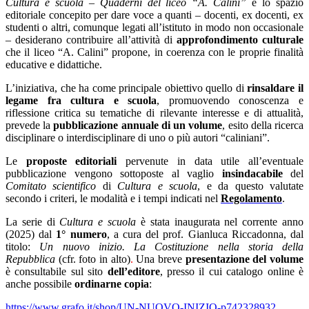
Cultura e scuola
–
Quaderni del liceo “A. Calini”
è lo spazio
editoriale concepito per dare voce a quanti – docenti, ex docenti, ex
studenti o altri, comunque legati all’istituto in modo non occasionale
– desiderano contribuire all’attività di
approfondimento culturale
che il liceo “A. Calini” propone, in coerenza con le proprie finalità
educative e didattiche.
L’iniziativa, che ha come principale obiettivo quello di
rinsaldare il
legame fra cultura e scuola
, promuovendo conoscenza e
riflessione critica su tematiche di rilevante interesse e di attualità,
prevede la
pubblicazione annuale di un volume
, esito della ricerca
disciplinare o interdisciplinare di uno o più autori “caliniani”.
Le
proposte editoriali
pervenute in data utile all’eventuale
pubblicazione vengono sottoposte al vaglio
insindacabile
del
Comitato scientifico
di
Cultura e scuola
, e da questo valutate
secondo i criteri, le modalità e i tempi indicati nel
Regolamento
.
La serie di
Cultura e scuola
è stata inaugurata nel corrente anno
(2025) dal
1° numero
, a cura del prof. Gianluca Riccadonna, dal
titolo:
Un nuovo inizio. La Costituzione nella storia della
Repubblica
(cfr. foto in alto)
.
Una breve
presentazione del volume
è consultabile sul sito
dell’editore
, presso il cui catalogo online è
anche possibile
ordinarne copia
:
https://www.grafo.it/shop/UN-NUOVO-INIZIO-p742328932