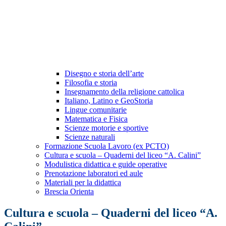
Disegno e storia dell’arte
Filosofia e storia
Insegnamento della religione cattolica
Italiano, Latino e GeoStoria
Lingue comunitarie
Matematica e Fisica
Scienze motorie e sportive
Scienze naturali
Formazione Scuola Lavoro (ex PCTO)
Cultura e scuola – Quaderni del liceo “A. Calini”
Modulistica didattica e guide operative
Prenotazione laboratori ed aule
Materiali per la didattica
Brescia Orienta
Cultura e scuola – Quaderni del liceo “A.