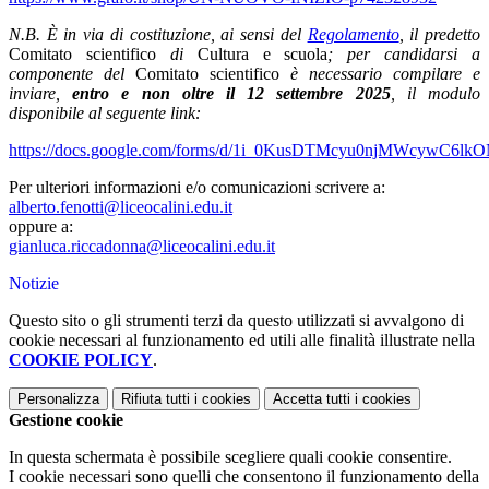
N.B. È in via di costituzione, ai sensi del
Regolamento
, il predetto
Comitato scientifico
di
Cultura e scuola
; per candidarsi a
componente del
Comitato scientifico
è necessario compilare e
inviare,
entro e non oltre il 12 settembre 2025
, il modulo
disponibile al seguente link:
https://docs.google.com/forms/d/1i_0KusDTMcyu0njMWcywC6l
Per ulteriori informazioni e/o comunicazioni scrivere a:
alberto.fenotti@liceocalini.edu.it
oppure a:
gianluca.riccadonna@liceocalini.edu.it
Notizie
Questo sito o gli strumenti terzi da questo utilizzati si avvalgono di
cookie necessari al funzionamento ed utili alle finalità illustrate nella
COOKIE POLICY
.
Personalizza
Rifiuta tutti
i cookies
Accetta tutti
i cookies
Gestione cookie
In questa schermata è possibile scegliere quali cookie consentire.
I cookie necessari sono quelli che consentono il funzionamento della