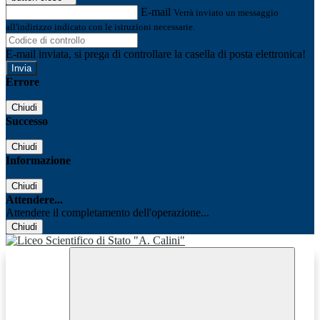
E-mail
Verrà inviato un messaggio
all'indirizzo indicato con le istruzioni necessarie.
E-mail inviata, si prega di controllare la casella di posta elettronica!
Errore
Chiudi
Successo
Chiudi
Informazione
Chiudi
Attendere...
Attendere il completamento dell'operazione...
Chiudi
Facebook
Youtube