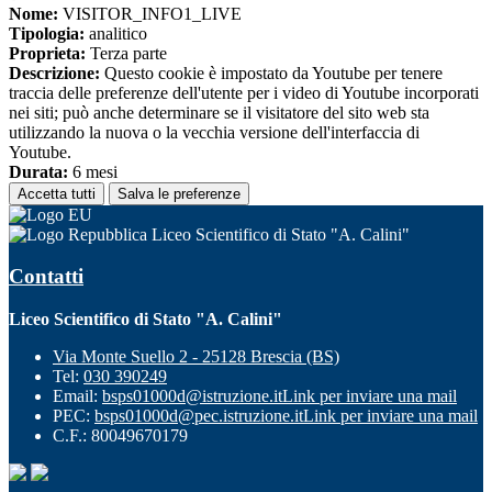
Nome:
VISITOR_INFO1_LIVE
Tipologia:
analitico
Proprieta:
Terza parte
Descrizione:
Questo cookie è impostato da Youtube per tenere
traccia delle preferenze dell'utente per i video di Youtube incorporati
nei siti; può anche determinare se il visitatore del sito web sta
utilizzando la nuova o la vecchia versione dell'interfaccia di
Youtube.
Durata:
6 mesi
Accetta tutti
Salva le preferenze
Liceo Scientifico di Stato "A. Calini"
Contatti
Liceo Scientifico di Stato "A. Calini"
Via Monte Suello 2 - 25128 Brescia (BS)
Tel:
030 390249
Email:
bsps01000d@istruzione.it
Link per inviare una mail
PEC:
bsps01000d@pec.istruzione.it
Link per inviare una mail
C.F.: 80049670179