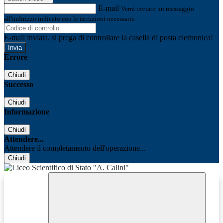
E-mail
Verrà inviato un messaggio
all'indirizzo indicato con le istruzioni necessarie.
E-mail inviata, si prega di controllare la casella di posta elettronica!
Errore
Chiudi
Successo
Chiudi
Informazione
Chiudi
Attendere...
Attendere il completamento dell'operazione...
Chiudi
Facebook
Youtube