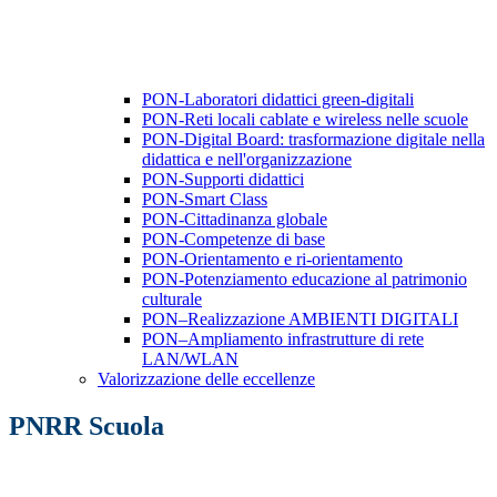
PON-Laboratori didattici green-digitali
PON-Reti locali cablate e wireless nelle scuole
PON-Digital Board: trasformazione digitale nella
didattica e nell'organizzazione
PON-Supporti didattici
PON-Smart Class
PON-Cittadinanza globale
PON-Competenze di base
PON-Orientamento e ri-orientamento
PON-Potenziamento educazione al patrimonio
culturale
PON–Realizzazione AMBIENTI DIGITALI
PON–Ampliamento infrastrutture di rete
LAN/WLAN
Valorizzazione delle eccellenze
PNRR Scuola