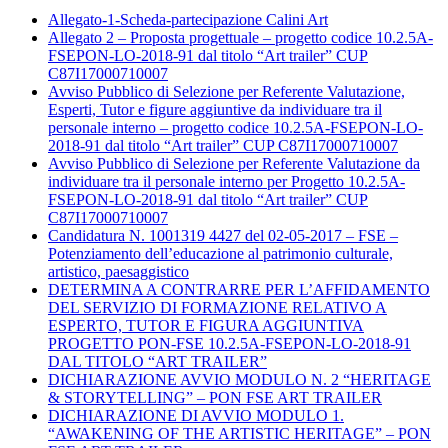
Allegato-1-Scheda-partecipazione Calini Art
Allegato 2 – Proposta progettuale – progetto codice 10.2.5A-
FSEPON-LO-2018-91 dal titolo “Art trailer” CUP
C87I17000710007
Avviso Pubblico di Selezione per Referente Valutazione,
Esperti, Tutor e figure aggiuntive da individuare tra il
personale interno – progetto codice 10.2.5A-FSEPON-LO-
2018-91 dal titolo “Art trailer” CUP C87I17000710007
Avviso Pubblico di Selezione per Referente Valutazione da
individuare tra il personale interno per Progetto 10.2.5A-
FSEPON-LO-2018-91 dal titolo “Art trailer” CUP
C87I17000710007
Candidatura N. 1001319 4427 del 02-05-2017 – FSE –
Potenziamento dell’educazione al patrimonio culturale,
artistico, paesaggistico
DETERMINA A CONTRARRE PER L’AFFIDAMENTO
DEL SERVIZIO DI FORMAZIONE RELATIVO A
ESPERTO, TUTOR E FIGURA AGGIUNTIVA
PROGETTO PON-FSE 10.2.5A-FSEPON-LO-2018-91
DAL TITOLO “ART TRAILER”
DICHIARAZIONE AVVIO MODULO N. 2 “HERITAGE
& STORYTELLING” – PON FSE ART TRAILER
DICHIARAZIONE DI AVVIO MODULO 1.
“AWAKENING OF THE ARTISTIC HERITAGE” – PON