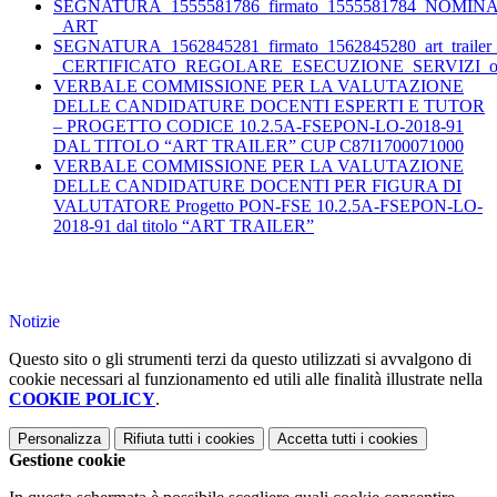
SEGNATURA_1555581786_firmato_1555581784_NO
_ART
SEGNATURA_1562845281_firmato_1562845280_art_trailer
_CERTIFICATO_REGOLARE_ESECUZIONE_SERVIZI_ordine
VERBALE COMMISSIONE PER LA VALUTAZIONE
DELLE CANDIDATURE DOCENTI ESPERTI E TUTOR
– PROGETTO CODICE 10.2.5A-FSEPON-LO-2018-91
DAL TITOLO “ART TRAILER” CUP C87I1700071000
VERBALE COMMISSIONE PER LA VALUTAZIONE
DELLE CANDIDATURE DOCENTI PER FIGURA DI
VALUTATORE Progetto PON-FSE 10.2.5A-FSEPON-LO-
2018-91 dal titolo “ART TRAILER”
Notizie
Questo sito o gli strumenti terzi da questo utilizzati si avvalgono di
cookie necessari al funzionamento ed utili alle finalità illustrate nella
COOKIE POLICY
.
Personalizza
Rifiuta tutti
i cookies
Accetta tutti
i cookies
Gestione cookie