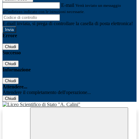
E-mail
Verrà inviato un messaggio
all'indirizzo indicato con le istruzioni necessarie.
E-mail inviata, si prega di controllare la casella di posta elettronica!
Errore
Chiudi
Successo
Chiudi
Informazione
Chiudi
Attendere...
Attendere il completamento dell'operazione...
Chiudi
Facebook
Youtube