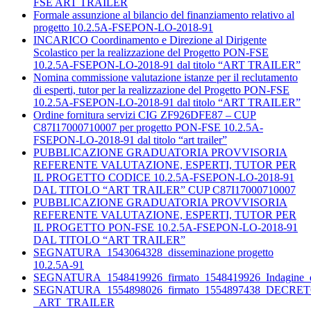
FSE ART TRAILER
Formale assunzione al bilancio del finanziamento relativo al
progetto 10.2.5A-FSEPON-LO-2018-91
INCARICO Coordinamento e Direzione al Dirigente
Scolastico per la realizzazione del Progetto PON-FSE
10.2.5A-FSEPON-LO-2018-91 dal titolo “ART TRAILER”
Nomina commissione valutazione istanze per il reclutamento
di esperti, tutor per la realizzazione del Progetto PON-FSE
10.2.5A-FSEPON-LO-2018-91 dal titolo “ART TRAILER”
Ordine fornitura servizi CIG ZF926DFE87 – CUP
C87I17000710007 per progetto PON-FSE 10.2.5A-
FSEPON-LO-2018-91 dal titolo “art trailer”
PUBBLICAZIONE GRADUATORIA PROVVISORIA
REFERENTE VALUTAZIONE, ESPERTI, TUTOR PER
IL PROGETTO CODICE 10.2.5A-FSEPON-LO-2018-91
DAL TITOLO “ART TRAILER” CUP C87I17000710007
PUBBLICAZIONE GRADUATORIA PROVVISORIA
REFERENTE VALUTAZIONE, ESPERTI, TUTOR PER
IL PROGETTO PON-FSE 10.2.5A-FSEPON-LO-2018-91
DAL TITOLO “ART TRAILER”
SEGNATURA_1543064328_disseminazione progetto
10.2.5A-91
SEGNATURA_1548419926_firmato_1548419926_Indagine
SEGNATURA_1554898026_firmato_1554897438_DEC
_ART_TRAILER