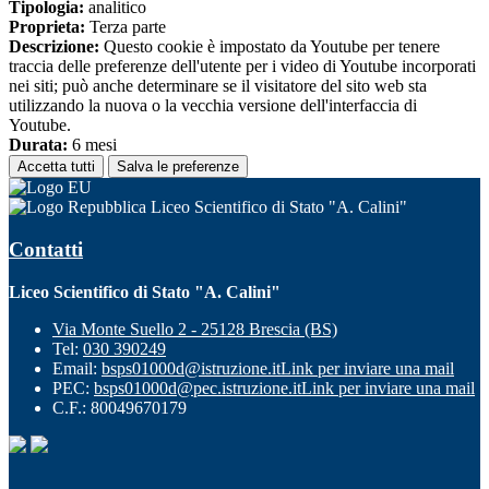
Tipologia:
analitico
Proprieta:
Terza parte
Descrizione:
Questo cookie è impostato da Youtube per tenere
traccia delle preferenze dell'utente per i video di Youtube incorporati
nei siti; può anche determinare se il visitatore del sito web sta
utilizzando la nuova o la vecchia versione dell'interfaccia di
Youtube.
Durata:
6 mesi
Accetta tutti
Salva le preferenze
Liceo Scientifico di Stato "A. Calini"
Contatti
Liceo Scientifico di Stato "A. Calini"
Via Monte Suello 2 - 25128 Brescia (BS)
Tel:
030 390249
Email:
bsps01000d@istruzione.it
Link per inviare una mail
PEC:
bsps01000d@pec.istruzione.it
Link per inviare una mail
C.F.: 80049670179