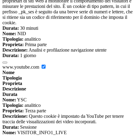
proprietari di siti Web a monitorare il comportamento dei visitatori e
misurare le prestazioni del sito. È un cookie di tipo pattern, in cui il
prefisso _pk_ses è seguito da una breve serie di numeri e lettere, che
si ritiene sia un codice di riferimento per il dominio che imposta il
cookie.
Durata:
30 minuti
Nome:
NID
Tipologia:
analitico
Proprieta:
Prima parte
Descrizione:
Analisi e profilazione navigazione utente
Durata:
1 giorno
www.youtube.com
Nome
Tipologia
Proprieta
Descrizione
Durata
Nome:
YSC
Tipologia:
analitico
Proprieta:
Terza parte
Descrizione:
Questo cookie è impostato da YouTube per tenere
traccia delle visualizzazioni dei video incorporati.
Durata:
Sessione
Nome:
VISITOR_INFO1_LIVE