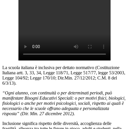
La scuola italiana è inclusiva per dettato normativo (Costituzione
Italiana artt. 3, 33, 34, Legge 118/71, Legge 517/77, legge 53/2003,
Legge 104/92; Legge 170/10; Dir.Min. 27/12/2012; C.M. 8 del
6/3/13).
“Ogni alunno, con continuità o per determinati periodi, può
manifestare Bisogni Educativi Speciali: o per motivi fisici, biologici,
fisiologici o anche per motivi psicologici, sociali, rispetto ai quali è
necessario che le scuole offrano adeguata e personalizzata
risposta” (Dir. Min. 27 dicembre 2012).
Inclusione significa rispetto delle diversità, accoglienza delle
fragilità, alleanza tra tutte le figure in gioco, adulti e studenti, nella