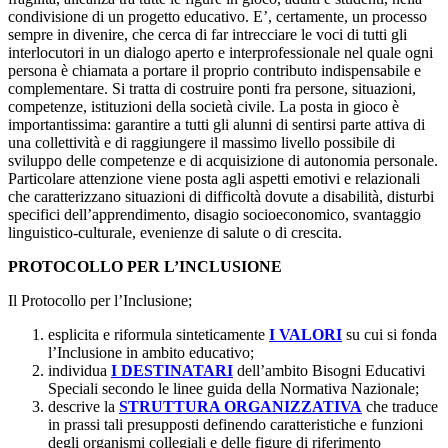
condivisione di un progetto educativo. E’, certamente, un processo
sempre in divenire, che cerca di far intrecciare le voci di tutti gli
interlocutori in un dialogo aperto e interprofessionale nel quale ogni
persona è chiamata a portare il proprio contributo indispensabile e
complementare. Si tratta di costruire ponti fra persone, situazioni,
competenze, istituzioni della società civile. La posta in gioco è
importantissima: garantire a tutti gli alunni di sentirsi parte attiva di
una collettività e di raggiungere il massimo livello possibile di
sviluppo delle competenze e di acquisizione di autonomia personale.
Particolare attenzione viene posta agli aspetti emotivi e relazionali
che caratterizzano situazioni di difficoltà dovute a disabilità, disturbi
specifici dell’apprendimento, disagio socioeconomico, svantaggio
linguistico-culturale, evenienze di salute o di crescita.
PROTOCOLLO PER L’INCLUSIONE
Il Protocollo per l’Inclusione;
esplicita e riformula sinteticamente
I VALORI
su cui si fonda
l’Inclusione in ambito educativo;
individua
I DESTINATARI
dell’ambito Bisogni Educativi
Speciali secondo le linee guida della Normativa Nazionale;
descrive la
STRUTTURA ORGANIZZATIVA
che traduce
in prassi tali presupposti definendo caratteristiche e funzioni
degli organismi collegiali e delle figure di riferimento