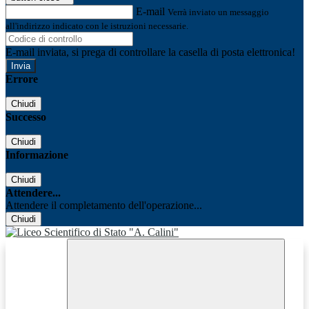
E-mail
Verrà inviato un messaggio
all'indirizzo indicato con le istruzioni necessarie.
E-mail inviata, si prega di controllare la casella di posta elettronica!
Errore
Chiudi
Successo
Chiudi
Informazione
Chiudi
Attendere...
Attendere il completamento dell'operazione...
Chiudi
Facebook
Youtube