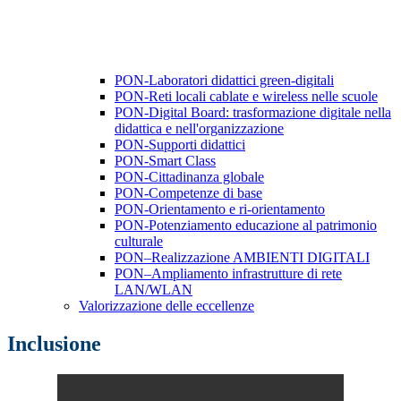
PON-Laboratori didattici green-digitali
PON-Reti locali cablate e wireless nelle scuole
PON-Digital Board: trasformazione digitale nella
didattica e nell'organizzazione
PON-Supporti didattici
PON-Smart Class
PON-Cittadinanza globale
PON-Competenze di base
PON-Orientamento e ri-orientamento
PON-Potenziamento educazione al patrimonio
culturale
PON–Realizzazione AMBIENTI DIGITALI
PON–Ampliamento infrastrutture di rete
LAN/WLAN
Valorizzazione delle eccellenze
Inclusione