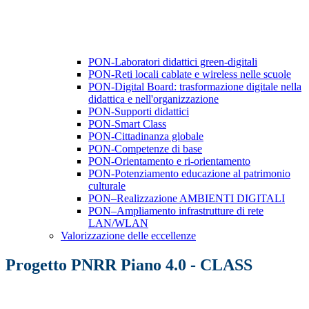
PON-Laboratori didattici green-digitali
PON-Reti locali cablate e wireless nelle scuole
PON-Digital Board: trasformazione digitale nella
didattica e nell'organizzazione
PON-Supporti didattici
PON-Smart Class
PON-Cittadinanza globale
PON-Competenze di base
PON-Orientamento e ri-orientamento
PON-Potenziamento educazione al patrimonio
culturale
PON–Realizzazione AMBIENTI DIGITALI
PON–Ampliamento infrastrutture di rete
LAN/WLAN
Valorizzazione delle eccellenze
Progetto PNRR Piano 4.0 - CLASS