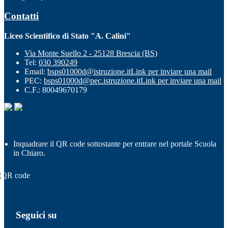
Contatti
Liceo Scientifico di Stato "A. Calini"
Via Monte Suello 2 - 25128 Brescia (BS)
Tel:
030 390249
Email:
bsps01000d@istruzione.it
Link per inviare una mail
PEC:
bsps01000d@pec.istruzione.it
Link per inviare una mail
C.F.: 80049670179
Inquadrare il QR code sottostante per entrare nel portale Scuola
in Chiaro.
Seguici su