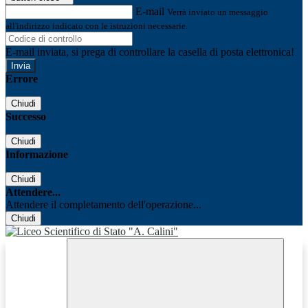
E-mail
Verrà inviato un messaggio
all'indirizzo indicato con le istruzioni necessarie.
E-mail inviata, si prega di controllare la casella di posta elettronica!
Errore
Chiudi
Successo
Chiudi
Informazione
Chiudi
Attendere...
Attendere il completamento dell'operazione...
Chiudi
Facebook
Youtube