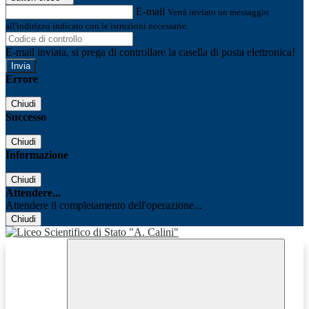
E-mail
Verrà inviato un messaggio
all'indirizzo indicato con le istruzioni necessarie.
E-mail inviata, si prega di controllare la casella di posta elettronica!
Errore
Chiudi
Successo
Chiudi
Informazione
Chiudi
Attendere...
Attendere il completamento dell'operazione...
Chiudi
Facebook
Youtube