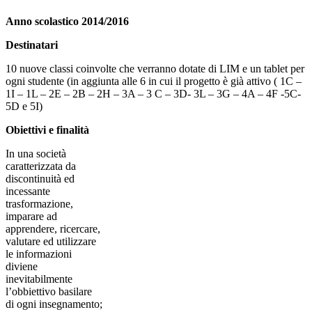
Anno scolastico 2014/2016
Destinatari
10 nuove classi coinvolte che verranno dotate di LIM e un tablet per
ogni studente (in aggiunta alle 6 in cui il progetto è già attivo ( 1C –
1I – 1L – 2E – 2B – 2H – 3A – 3 C – 3D- 3L – 3G – 4A – 4F -5C-
5D e 5I)
Obiettivi e finalità
In una società
caratterizzata da
discontinuità ed
incessante
trasformazione,
imparare ad
apprendere, ricercare,
valutare ed utilizzare
le informazioni
diviene
inevitabilmente
l’obbiettivo basilare
di ogni insegnamento;