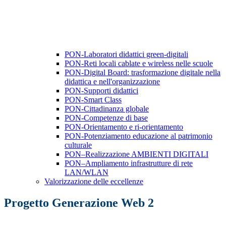
PON-Laboratori didattici green-digitali
PON-Reti locali cablate e wireless nelle scuole
PON-Digital Board: trasformazione digitale nella
didattica e nell'organizzazione
PON-Supporti didattici
PON-Smart Class
PON-Cittadinanza globale
PON-Competenze di base
PON-Orientamento e ri-orientamento
PON-Potenziamento educazione al patrimonio
culturale
PON–Realizzazione AMBIENTI DIGITALI
PON–Ampliamento infrastrutture di rete
LAN/WLAN
Valorizzazione delle eccellenze
Progetto Generazione Web 2