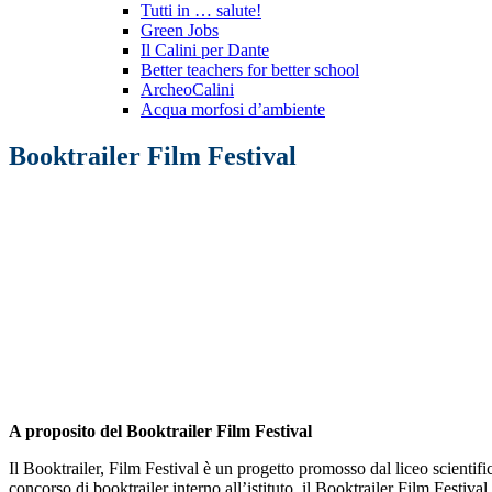
Tutti in … salute!
Green Jobs
Il Calini per Dante
Better teachers for better school
ArcheoCalini
Acqua morfosi d’ambiente
Booktrailer Film Festival
A proposito del Booktrailer Film Festival
Il Booktrailer, Film Festival è un progetto promosso dal liceo scientific
concorso di booktrailer interno all’istituto, il Booktrailer Film Festiva