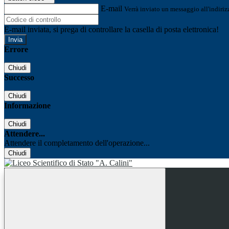
E-mail
Verrà inviato un messaggio all'indirizz
E-mail inviata, si prega di controllare la casella di posta elettronica!
Errore
Chiudi
Successo
Chiudi
Informazione
Chiudi
Attendere...
Attendere il completamento dell'operazione...
Chiudi