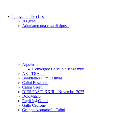
I progetti delle classi
360gradi
Adottiamo una casa di riposo
Alps4nats
Convegno: La scuola senza muri
ART TЯAiler
Booktrailer Film Festival
Calini Ensemble
Calini Green
DIES FASTI XXIII – Novembre 2025
DoloMitico
English@Calini
Gallo Cedrone
Gruppo Acquariofili Calini