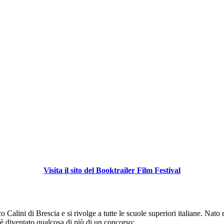
Visita il sito del
Booktrailer Film Festival
o Calini di Brescia e si rivolge a tutte le scuole superiori italiane. Nato
l è diventato qualcosa di più di un concorso: