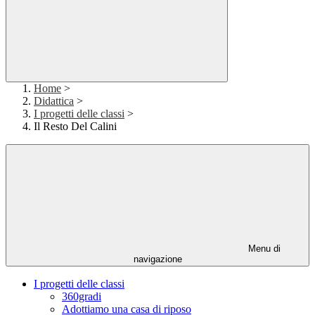
Home
>
Didattica
>
I progetti delle classi
>
Il Resto Del Calini
Menu di
navigazione
I progetti delle classi
360gradi
Adottiamo una casa di riposo