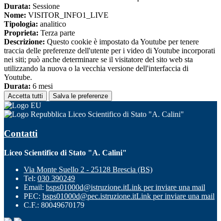
Durata:
Sessione
Nome:
VISITOR_INFO1_LIVE
Tipologia:
analitico
Proprieta:
Terza parte
Descrizione:
Questo cookie è impostato da Youtube per tenere
traccia delle preferenze dell'utente per i video di Youtube incorporati
nei siti; può anche determinare se il visitatore del sito web sta
utilizzando la nuova o la vecchia versione dell'interfaccia di
Youtube.
Durata:
6 mesi
Accetta tutti
Salva le preferenze
Liceo Scientifico di Stato "A. Calini"
Contatti
Liceo Scientifico di Stato "A. Calini"
Via Monte Suello 2 - 25128 Brescia (BS)
Tel:
030 390249
Email:
bsps01000d@istruzione.it
Link per inviare una mail
PEC:
bsps01000d@pec.istruzione.it
Link per inviare una mail
C.F.: 80049670179