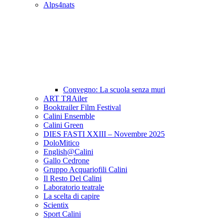
Alps4nats
Convegno: La scuola senza muri
ART TЯAiler
Booktrailer Film Festival
Calini Ensemble
Calini Green
DIES FASTI XXIII – Novembre 2025
DoloMitico
English@Calini
Gallo Cedrone
Gruppo Acquariofili Calini
Il Resto Del Calini
Laboratorio teatrale
La scelta di capire
Scientix
Sport Calini