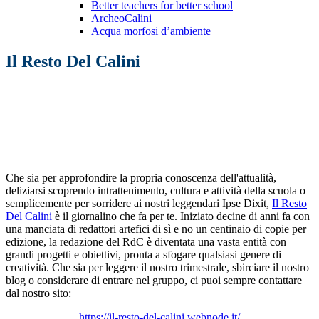
Better teachers for better school
ArcheoCalini
Acqua morfosi d’ambiente
Il Resto Del Calini
Che sia per approfondire la propria conoscenza dell'attualità,
deliziarsi scoprendo intrattenimento, cultura e attività della scuola o
semplicemente per sorridere ai nostri leggendari Ipse Dixit,
Il Resto
Del Calini
è il giornalino che fa per te. Iniziato decine di anni fa con
una manciata di redattori artefici di sì e no un centinaio di copie per
edizione, la redazione del RdC è diventata una vasta entità con
grandi progetti e obiettivi, pronta a sfogare qualsiasi genere di
creatività. Che sia per leggere il nostro trimestrale, sbirciare il nostro
blog o considerare di entrare nel gruppo, ci puoi sempre contattare
dal nostro sito:
https://il-resto-del-calini.webnode.it/