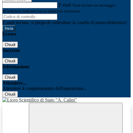
E-mail
Verrà inviato un messaggio
all'indirizzo indicato con le istruzioni necessarie.
E-mail inviata, si prega di controllare la casella di posta elettronica!
Errore
Chiudi
Successo
Chiudi
Informazione
Chiudi
Attendere...
Attendere il completamento dell'operazione...
Chiudi
Facebook
Youtube