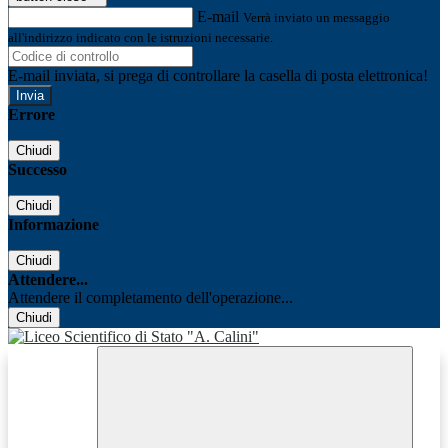
E-mail
Verrà inviato un messaggio
all'indirizzo indicato con le istruzioni necessarie.
E-mail inviata, si prega di controllare la casella di posta elettronica!
Errore
Chiudi
Successo
Chiudi
Informazione
Chiudi
Attendere...
Attendere il completamento dell'operazione...
Chiudi
Facebook
Youtube