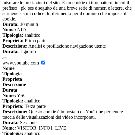
misurare le prestazioni del sito. È un cookie di tipo pattern, in cui il
prefisso _pk_ses è seguito da una breve serie di numeri e lettere, che
si ritiene sia un codice di riferimento per il dominio che imposta il
cookie.
Durata:
30 minuti
Nome:
NID
Tipologia:
analitico
Proprieta:
Prima parte
Descrizione:
Analisi e profilazione navigazione utente
Durata:
1 giorno
www.youtube.com
Nome
Tipologia
Proprieta
Descrizione
Durata
Nome:
YSC
Tipologia:
analitico
Proprieta:
Terza parte
Descrizione:
Questo cookie è impostato da YouTube per tenere
traccia delle visualizzazioni dei video incorporati.
Durata:
Sessione
Nome:
VISITOR_INFO1_LIVE
Tipologia:
analitico