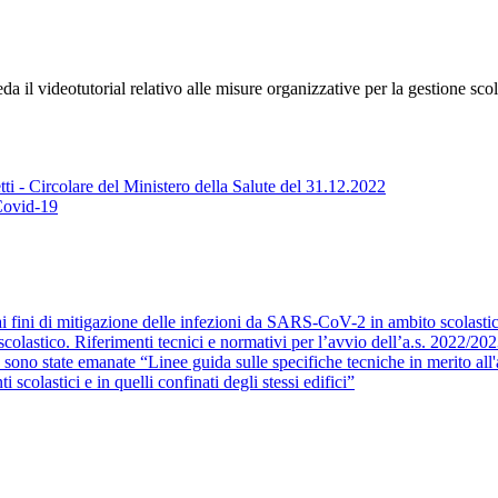
eda il videot
utorial relativo alle misure organizzative per la gestione sc
tti - Circolare del Ministero della Salute del 31.12.2022
 Covid-19
 ai fini di mitigazione delle infezioni da SARS-CoV-2 in ambito scolasti
olastico. Riferimenti tecnici e normativi per l’avvio dell’a.s. 2022/20
sono state emanate “Linee guida sulle specifiche tecniche in merito all'ad
 scolastici e in quelli confinati degli stessi edifici”