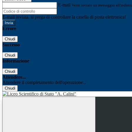
E-mail
Verrà inviato un messaggio all'indirizz
E-mail inviata, si prega di controllare la casella di posta elettronica!
Errore
Chiudi
Successo
Chiudi
Informazione
Chiudi
Attendere...
Attendere il completamento dell'operazione...
Chiudi