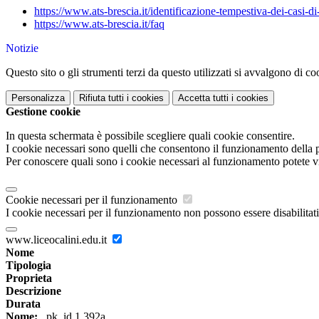
https://www.ats-brescia.it/
identificazione-tempestiva-
dei-casi-d
https://www.ats-brescia.it/faq
Notizie
Questo sito o gli strumenti terzi da questo utilizzati si avvalgono di coo
Personalizza
Rifiuta tutti
i cookies
Accetta tutti
i cookies
Gestione cookie
In questa schermata è possibile scegliere quali cookie consentire.
I cookie necessari sono quelli che consentono il funzionamento della pi
Per conoscere quali sono i cookie necessari al funzionamento potete v
Cookie necessari per il funzionamento
I cookie necessari per il funzionamento non possono essere disabilitati.
www.liceocalini.edu.it
Nome
Tipologia
Proprieta
Descrizione
Durata
Nome:
_pk_id.1.392a