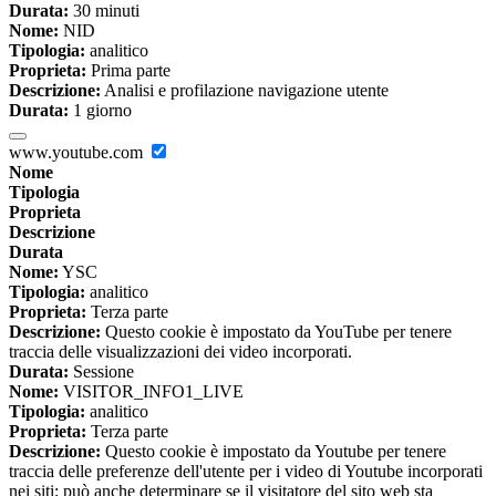
Durata:
30 minuti
Nome:
NID
Tipologia:
analitico
Proprieta:
Prima parte
Descrizione:
Analisi e profilazione navigazione utente
Durata:
1 giorno
www.youtube.com
Nome
Tipologia
Proprieta
Descrizione
Durata
Nome:
YSC
Tipologia:
analitico
Proprieta:
Terza parte
Descrizione:
Questo cookie è impostato da YouTube per tenere
traccia delle visualizzazioni dei video incorporati.
Durata:
Sessione
Nome:
VISITOR_INFO1_LIVE
Tipologia:
analitico
Proprieta:
Terza parte
Descrizione:
Questo cookie è impostato da Youtube per tenere
traccia delle preferenze dell'utente per i video di Youtube incorporati
nei siti; può anche determinare se il visitatore del sito web sta