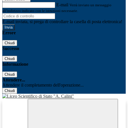
E-mail
Verrà inviato un messaggio
all'indirizzo indicato con le istruzioni necessarie.
E-mail inviata, si prega di controllare la casella di posta elettronica!
Errore
Chiudi
Successo
Chiudi
Informazione
Chiudi
Attendere...
Attendere il completamento dell'operazione...
Chiudi
Facebook
Youtube