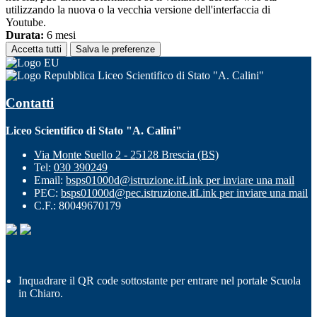
utilizzando la nuova o la vecchia versione dell'interfaccia di
Youtube.
Durata:
6 mesi
Accetta tutti
Salva le preferenze
Liceo Scientifico di Stato "A. Calini"
Contatti
Liceo Scientifico di Stato "A. Calini"
Via Monte Suello 2 - 25128 Brescia (BS)
Tel:
030 390249
Email:
bsps01000d@istruzione.it
Link per inviare una mail
PEC:
bsps01000d@pec.istruzione.it
Link per inviare una mail
C.F.: 80049670179
Inquadrare il QR code sottostante per entrare nel portale Scuola
in Chiaro.