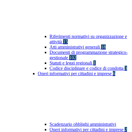
Riferimenti normativi su organizzazione e
attività
15
Atti amministrativi generali
18
Documenti di programmazione strategico-
gestionale
102
Statuti e leggi regionali
1
Codice disciplinare e codice di condotta
3
Oneri informativi per cittadini e imprese
6
Scadenzario obblighi amministrativi
Oneri informativi per cittadini e imprese
2