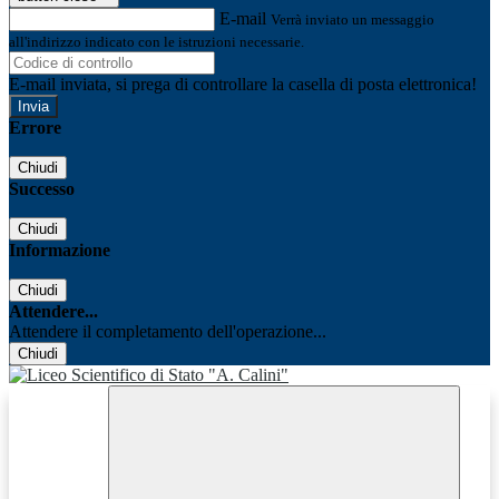
E-mail
Verrà inviato un messaggio
all'indirizzo indicato con le istruzioni necessarie.
E-mail inviata, si prega di controllare la casella di posta elettronica!
Errore
Chiudi
Successo
Chiudi
Informazione
Chiudi
Attendere...
Attendere il completamento dell'operazione...
Chiudi
Facebook
Youtube