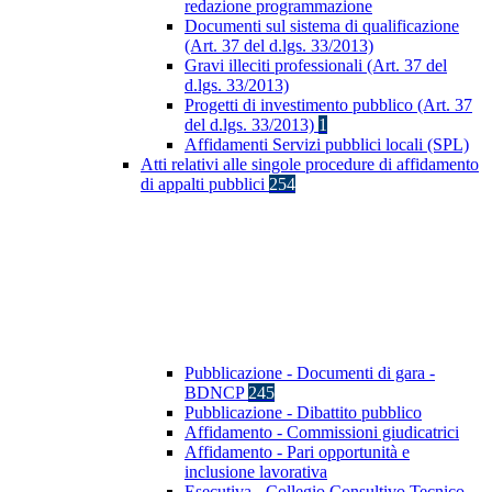
redazione programmazione
Documenti sul sistema di qualificazione
(Art. 37 del d.lgs. 33/2013)
Gravi illeciti professionali (Art. 37 del
d.lgs. 33/2013)
Progetti di investimento pubblico (Art. 37
del d.lgs. 33/2013)
1
Affidamenti Servizi pubblici locali (SPL)
Atti relativi alle singole procedure di affidamento
di appalti pubblici
254
Pubblicazione - Documenti di gara -
BDNCP
245
Pubblicazione - Dibattito pubblico
Affidamento - Commissioni giudicatrici
Affidamento - Pari opportunità e
inclusione lavorativa
Esecutiva - Collegio Consultivo Tecnico