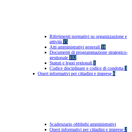
Riferimenti normativi su organizzazione e
attività
15
Atti amministrativi generali
18
Documenti di programmazione strategico-
gestionale
102
Statuti e leggi regionali
1
Codice disciplinare e codice di condotta
3
Oneri informativi per cittadini e imprese
6
Scadenzario obblighi amministrativi
Oneri informativi per cittadini e imprese
2