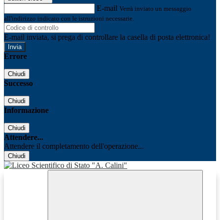
E-mail
Verrà inviato un messaggio
all'indirizzo indicato con le istruzioni necessarie.
E-mail inviata, si prega di controllare la casella di posta elettronica!
Errore
Chiudi
Successo
Chiudi
Informazione
Chiudi
Attendere...
Attendere il completamento dell'operazione...
Chiudi
Facebook
Youtube