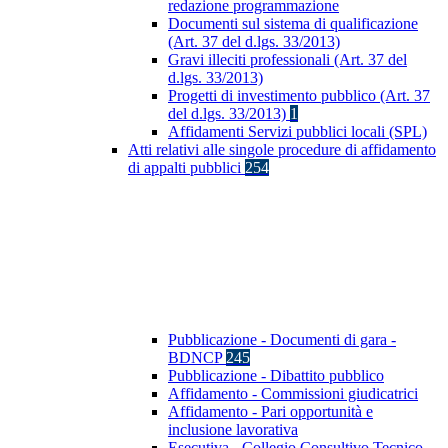
redazione programmazione
Documenti sul sistema di qualificazione
(Art. 37 del d.lgs. 33/2013)
Gravi illeciti professionali (Art. 37 del
d.lgs. 33/2013)
Progetti di investimento pubblico (Art. 37
del d.lgs. 33/2013)
1
Affidamenti Servizi pubblici locali (SPL)
Atti relativi alle singole procedure di affidamento
di appalti pubblici
254
Pubblicazione - Documenti di gara -
BDNCP
245
Pubblicazione - Dibattito pubblico
Affidamento - Commissioni giudicatrici
Affidamento - Pari opportunità e
inclusione lavorativa
Esecutiva - Collegio Consultivo Tecnico