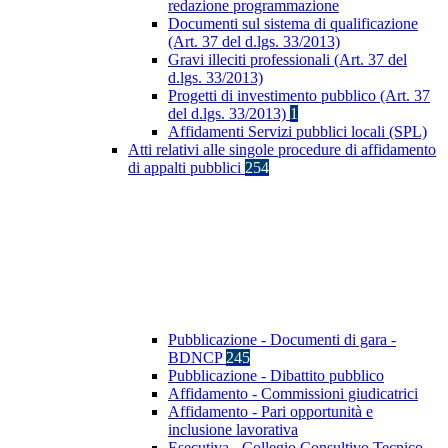
redazione programmazione
Documenti sul sistema di qualificazione
(Art. 37 del d.lgs. 33/2013)
Gravi illeciti professionali (Art. 37 del
d.lgs. 33/2013)
Progetti di investimento pubblico (Art. 37
del d.lgs. 33/2013)
1
Affidamenti Servizi pubblici locali (SPL)
Atti relativi alle singole procedure di affidamento
di appalti pubblici
254
Pubblicazione - Documenti di gara -
BDNCP
245
Pubblicazione - Dibattito pubblico
Affidamento - Commissioni giudicatrici
Affidamento - Pari opportunità e
inclusione lavorativa
Esecutiva - Collegio Consultivo Tecnico