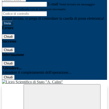
E-mail
Verrà inviato un messaggio
all'indirizzo indicato con le istruzioni necessarie.
E-mail inviata, si prega di controllare la casella di posta elettronica!
Errore
Chiudi
Successo
Chiudi
Informazione
Chiudi
Attendere...
Attendere il completamento dell'operazione...
Chiudi
Facebook
Youtube