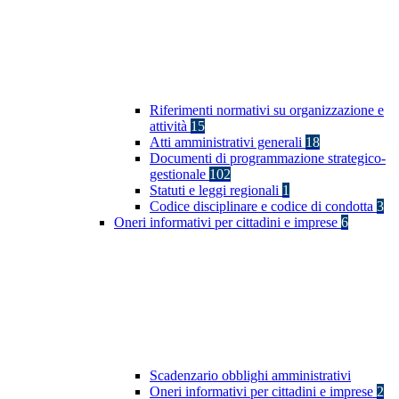
Riferimenti normativi su organizzazione e
attività
15
Atti amministrativi generali
18
Documenti di programmazione strategico-
gestionale
102
Statuti e leggi regionali
1
Codice disciplinare e codice di condotta
3
Oneri informativi per cittadini e imprese
6
Scadenzario obblighi amministrativi
Oneri informativi per cittadini e imprese
2