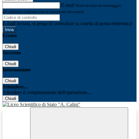
E-mail
Verrà inviato un messaggio
all'indirizzo indicato con le istruzioni necessarie.
E-mail inviata, si prega di controllare la casella di posta elettronica!
Errore
Chiudi
Successo
Chiudi
Informazione
Chiudi
Attendere...
Attendere il completamento dell'operazione...
Chiudi
Facebook
Youtube