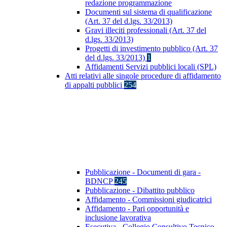
redazione programmazione
Documenti sul sistema di qualificazione
(Art. 37 del d.lgs. 33/2013)
Gravi illeciti professionali (Art. 37 del
d.lgs. 33/2013)
Progetti di investimento pubblico (Art. 37
del d.lgs. 33/2013)
1
Affidamenti Servizi pubblici locali (SPL)
Atti relativi alle singole procedure di affidamento
di appalti pubblici
254
Pubblicazione - Documenti di gara -
BDNCP
245
Pubblicazione - Dibattito pubblico
Affidamento - Commissioni giudicatrici
Affidamento - Pari opportunità e
inclusione lavorativa
Esecutiva - Collegio Consultivo Tecnico