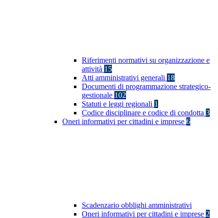
Riferimenti normativi su organizzazione e
attività
15
Atti amministrativi generali
18
Documenti di programmazione strategico-
gestionale
102
Statuti e leggi regionali
1
Codice disciplinare e codice di condotta
3
Oneri informativi per cittadini e imprese
6
Scadenzario obblighi amministrativi
Oneri informativi per cittadini e imprese
2