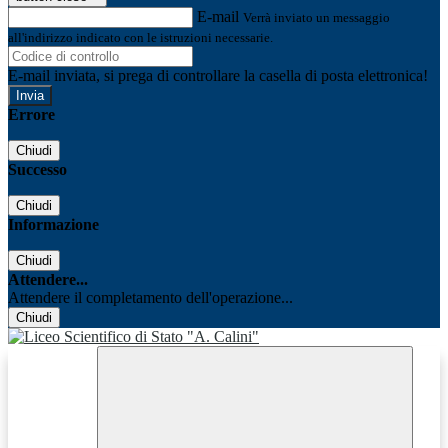
E-mail
Verrà inviato un messaggio
all'indirizzo indicato con le istruzioni necessarie.
E-mail inviata, si prega di controllare la casella di posta elettronica!
Errore
Chiudi
Successo
Chiudi
Informazione
Chiudi
Attendere...
Attendere il completamento dell'operazione...
Chiudi
Facebook
Youtube