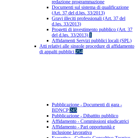
redazione programmazione
Documenti sul sistema di qualificazione
(Art. 37 del d.lgs. 33/2013)
Gravi illeciti professionali (Art. 37 del
d.lgs. 33/2013)
Progetti di investimento pubblico (Art. 37
del d.lgs. 33/2013)
1
Affidamenti Servizi pubblici locali (SPL)
Atti relativi alle singole procedure di affidamento
di appalti pubblici
254
Pubblicazione - Documenti di gara -
BDNCP
245
Pubblicazione - Dibattito pubblico
Affidamento - Commissioni giudicatrici
Affidamento - Pari opportunità e
inclusione lavorativa
Esecutiva - Collegio Consultivo Tecnico