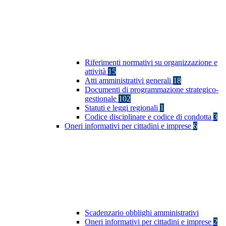
Riferimenti normativi su organizzazione e
attività
15
Atti amministrativi generali
18
Documenti di programmazione strategico-
gestionale
102
Statuti e leggi regionali
1
Codice disciplinare e codice di condotta
3
Oneri informativi per cittadini e imprese
6
Scadenzario obblighi amministrativi
Oneri informativi per cittadini e imprese
2