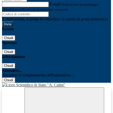
E-mail
Verrà inviato un messaggio
all'indirizzo indicato con le istruzioni necessarie.
E-mail inviata, si prega di controllare la casella di posta elettronica!
Errore
Chiudi
Successo
Chiudi
Informazione
Chiudi
Attendere...
Attendere il completamento dell'operazione...
Chiudi
Facebook
Youtube