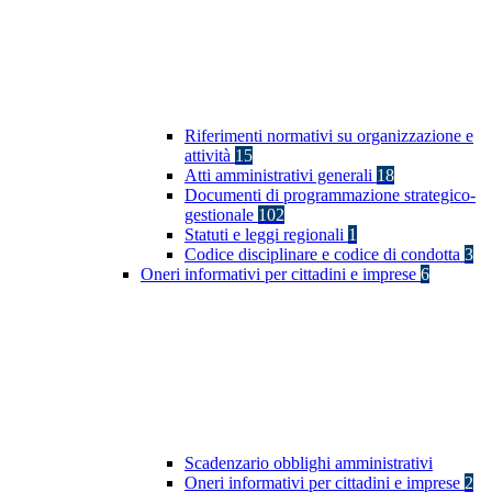
Riferimenti normativi su organizzazione e
attività
15
Atti amministrativi generali
18
Documenti di programmazione strategico-
gestionale
102
Statuti e leggi regionali
1
Codice disciplinare e codice di condotta
3
Oneri informativi per cittadini e imprese
6
Scadenzario obblighi amministrativi
Oneri informativi per cittadini e imprese
2