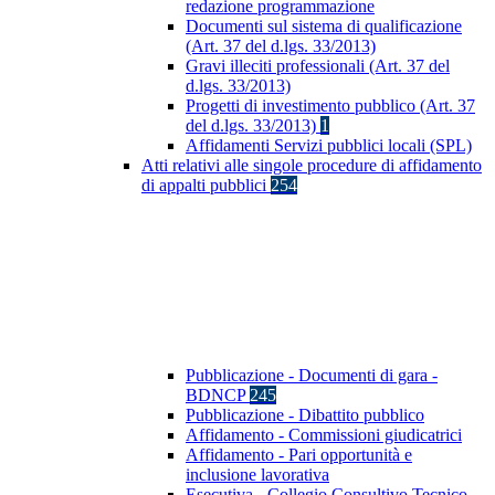
redazione programmazione
Documenti sul sistema di qualificazione
(Art. 37 del d.lgs. 33/2013)
Gravi illeciti professionali (Art. 37 del
d.lgs. 33/2013)
Progetti di investimento pubblico (Art. 37
del d.lgs. 33/2013)
1
Affidamenti Servizi pubblici locali (SPL)
Atti relativi alle singole procedure di affidamento
di appalti pubblici
254
Pubblicazione - Documenti di gara -
BDNCP
245
Pubblicazione - Dibattito pubblico
Affidamento - Commissioni giudicatrici
Affidamento - Pari opportunità e
inclusione lavorativa
Esecutiva - Collegio Consultivo Tecnico