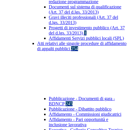
redazione programmazione
Documenti sul sistema di qualificazione
(Art. 37 del d.lgs. 33/2013)
Gravi illeciti professionali (Art. 37 del
d.lgs. 33/2013)
Progetti di investimento pubblico (Art. 37
del d.lgs. 33/2013)
1
Affidamenti Servizi pubblici locali (SPL)
Atti relativi alle singole procedure di affidamento
di appalti pubblici
254
Pubblicazione - Documenti di gara -
BDNCP
245
Pubblicazione - Dibattito pubblico
Affidamento - Commissioni giudicatrici
Affidamento - Pari opportunità e
inclusione lavorativa
Esecutiva - Collegio Consultivo Tecnico