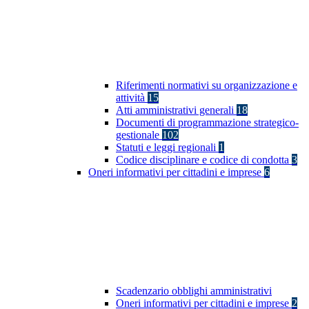
Riferimenti normativi su organizzazione e
attività
15
Atti amministrativi generali
18
Documenti di programmazione strategico-
gestionale
102
Statuti e leggi regionali
1
Codice disciplinare e codice di condotta
3
Oneri informativi per cittadini e imprese
6
Scadenzario obblighi amministrativi
Oneri informativi per cittadini e imprese
2