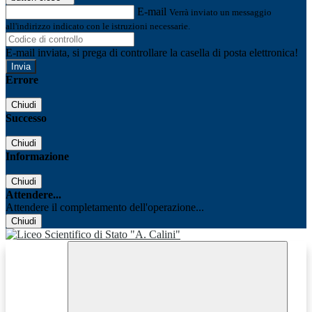
E-mail
Verrà inviato un messaggio
all'indirizzo indicato con le istruzioni necessarie.
E-mail inviata, si prega di controllare la casella di posta elettronica!
Errore
Chiudi
Successo
Chiudi
Informazione
Chiudi
Attendere...
Attendere il completamento dell'operazione...
Chiudi
Facebook
Youtube