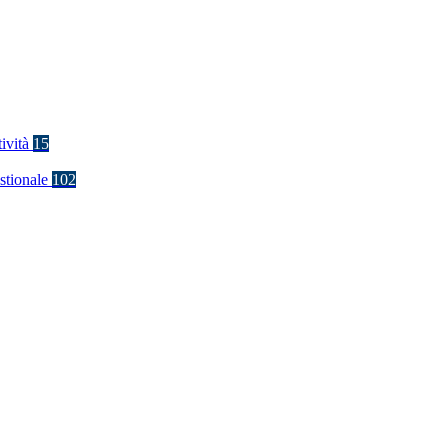
tività
15
stionale
102