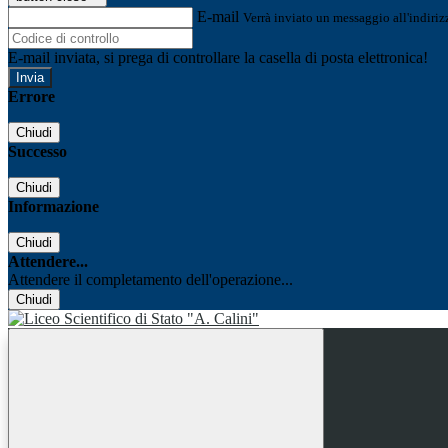
E-mail
Verrà inviato un messaggio all'indirizz
E-mail inviata, si prega di controllare la casella di posta elettronica!
Errore
Chiudi
Successo
Chiudi
Informazione
Chiudi
Attendere...
Attendere il completamento dell'operazione...
Chiudi