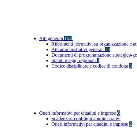
Atti generali
164
Riferimenti normativi su organizzazione e at
Atti amministrativi generali
18
Documenti di programmazione strategico-ge
Statuti e leggi regionali
1
Codice disciplinare e codice di condotta
3
Oneri informativi per cittadini e imprese
6
Scadenzario obblighi amministrativi
Oneri informativi per cittadini e imprese
2