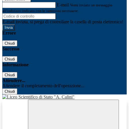
E-mail
Verrà inviato un messaggio
all'indirizzo indicato con le istruzioni necessarie.
E-mail inviata, si prega di controllare la casella di posta elettronica!
Errore
Chiudi
Successo
Chiudi
Informazione
Chiudi
Attendere...
Attendere il completamento dell'operazione...
Chiudi
Facebook
Youtube