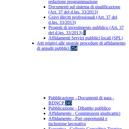
redazione programmazione
Documenti sul sistema di qualificazione
(Art. 37 del d.lgs. 33/2013)
Gravi illeciti professionali (Art. 37 del
d.lgs. 33/2013)
Progetti di investimento pubblico (Art. 37
del d.lgs. 33/2013)
1
Affidamenti Servizi pubblici locali (SPL)
Atti relativi alle singole procedure di affidamento
di appalti pubblici
254
Pubblicazione - Documenti di gara -
BDNCP
245
Pubblicazione - Dibattito pubblico
Affidamento - Commissioni giudicatrici
Affidamento - Pari opportunità e
inclusione lavorativa
Esecutiva - Collegio Consultivo Tecnico