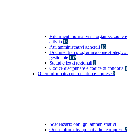
Riferimenti normativi su organizzazione e
attività
15
Atti amministrativi generali
18
Documenti di programmazione strategico-
gestionale
102
Statuti e leggi regionali
1
Codice disciplinare e codice di condotta
3
Oneri informativi per cittadini e imprese
6
Scadenzario obblighi amministrativi
Oneri informativi per cittadini e imprese
2