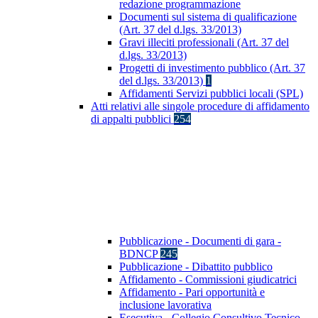
redazione programmazione
Documenti sul sistema di qualificazione
(Art. 37 del d.lgs. 33/2013)
Gravi illeciti professionali (Art. 37 del
d.lgs. 33/2013)
Progetti di investimento pubblico (Art. 37
del d.lgs. 33/2013)
1
Affidamenti Servizi pubblici locali (SPL)
Atti relativi alle singole procedure di affidamento
di appalti pubblici
254
Pubblicazione - Documenti di gara -
BDNCP
245
Pubblicazione - Dibattito pubblico
Affidamento - Commissioni giudicatrici
Affidamento - Pari opportunità e
inclusione lavorativa
Esecutiva - Collegio Consultivo Tecnico