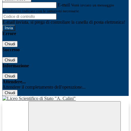
E-mail
Verrà inviato un messaggio
all'indirizzo indicato con le istruzioni necessarie.
E-mail inviata, si prega di controllare la casella di posta elettronica!
Errore
Chiudi
Successo
Chiudi
Informazione
Chiudi
Attendere...
Attendere il completamento dell'operazione...
Chiudi
Facebook
Youtube