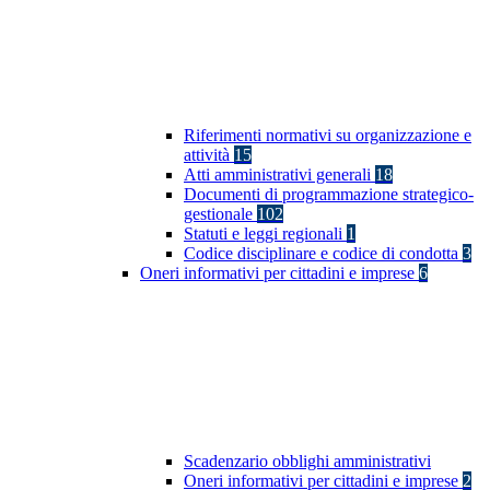
Riferimenti normativi su organizzazione e
attività
15
Atti amministrativi generali
18
Documenti di programmazione strategico-
gestionale
102
Statuti e leggi regionali
1
Codice disciplinare e codice di condotta
3
Oneri informativi per cittadini e imprese
6
Scadenzario obblighi amministrativi
Oneri informativi per cittadini e imprese
2