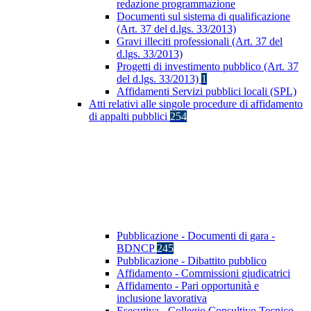
redazione programmazione
Documenti sul sistema di qualificazione
(Art. 37 del d.lgs. 33/2013)
Gravi illeciti professionali (Art. 37 del
d.lgs. 33/2013)
Progetti di investimento pubblico (Art. 37
del d.lgs. 33/2013)
1
Affidamenti Servizi pubblici locali (SPL)
Atti relativi alle singole procedure di affidamento
di appalti pubblici
254
Pubblicazione - Documenti di gara -
BDNCP
245
Pubblicazione - Dibattito pubblico
Affidamento - Commissioni giudicatrici
Affidamento - Pari opportunità e
inclusione lavorativa
Esecutiva - Collegio Consultivo Tecnico