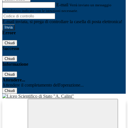
E-mail
Verrà inviato un messaggio
all'indirizzo indicato con le istruzioni necessarie.
E-mail inviata, si prega di controllare la casella di posta elettronica!
Errore
Chiudi
Successo
Chiudi
Informazione
Chiudi
Attendere...
Attendere il completamento dell'operazione...
Chiudi
Facebook
Youtube