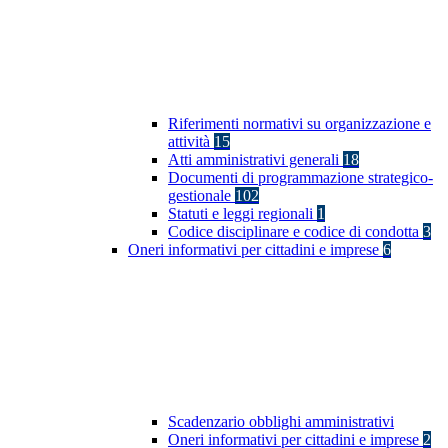
Riferimenti normativi su organizzazione e
attività
15
Atti amministrativi generali
18
Documenti di programmazione strategico-
gestionale
102
Statuti e leggi regionali
1
Codice disciplinare e codice di condotta
3
Oneri informativi per cittadini e imprese
6
Scadenzario obblighi amministrativi
Oneri informativi per cittadini e imprese
2