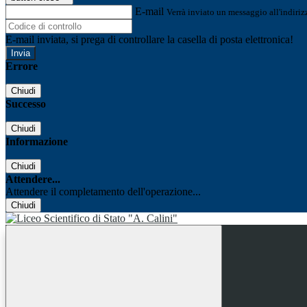
E-mail
Verrà inviato un messaggio all'indirizz
E-mail inviata, si prega di controllare la casella di posta elettronica!
Errore
Chiudi
Successo
Chiudi
Informazione
Chiudi
Attendere...
Attendere il completamento dell'operazione...
Chiudi