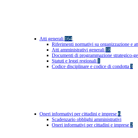
Atti generali
164
Riferimenti normativi su organizzazione e at
Atti amministrativi generali
18
Documenti di programmazione strategico-ge
Statuti e leggi regionali
1
Codice disciplinare e codice di condotta
3
Oneri informativi per cittadini e imprese
6
Scadenzario obblighi amministrativi
Oneri informativi per cittadini e imprese
2