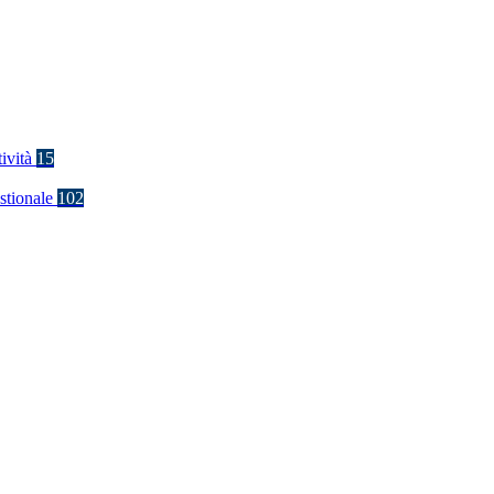
tività
15
stionale
102