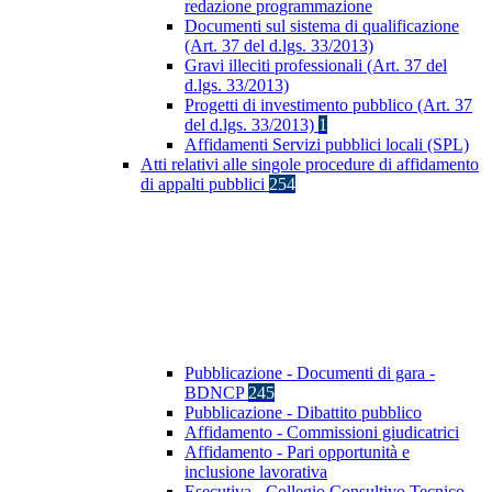
redazione programmazione
Documenti sul sistema di qualificazione
(Art. 37 del d.lgs. 33/2013)
Gravi illeciti professionali (Art. 37 del
d.lgs. 33/2013)
Progetti di investimento pubblico (Art. 37
del d.lgs. 33/2013)
1
Affidamenti Servizi pubblici locali (SPL)
Atti relativi alle singole procedure di affidamento
di appalti pubblici
254
Pubblicazione - Documenti di gara -
BDNCP
245
Pubblicazione - Dibattito pubblico
Affidamento - Commissioni giudicatrici
Affidamento - Pari opportunità e
inclusione lavorativa
Esecutiva - Collegio Consultivo Tecnico