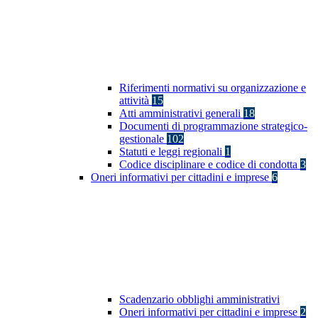
Riferimenti normativi su organizzazione e
attività
15
Atti amministrativi generali
18
Documenti di programmazione strategico-
gestionale
102
Statuti e leggi regionali
1
Codice disciplinare e codice di condotta
3
Oneri informativi per cittadini e imprese
6
Scadenzario obblighi amministrativi
Oneri informativi per cittadini e imprese
2