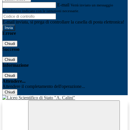
E-mail
Verrà inviato un messaggio
all'indirizzo indicato con le istruzioni necessarie.
E-mail inviata, si prega di controllare la casella di posta elettronica!
Errore
Chiudi
Successo
Chiudi
Informazione
Chiudi
Attendere...
Attendere il completamento dell'operazione...
Chiudi
Facebook
Youtube