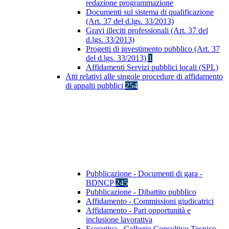
redazione programmazione
Documenti sul sistema di qualificazione
(Art. 37 del d.lgs. 33/2013)
Gravi illeciti professionali (Art. 37 del
d.lgs. 33/2013)
Progetti di investimento pubblico (Art. 37
del d.lgs. 33/2013)
1
Affidamenti Servizi pubblici locali (SPL)
Atti relativi alle singole procedure di affidamento
di appalti pubblici
254
Pubblicazione - Documenti di gara -
BDNCP
245
Pubblicazione - Dibattito pubblico
Affidamento - Commissioni giudicatrici
Affidamento - Pari opportunità e
inclusione lavorativa
Esecutiva - Collegio Consultivo Tecnico