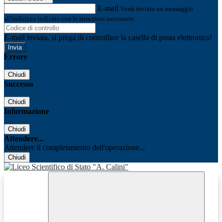
E-mail
Verrà inviato un messaggio
all'indirizzo indicato con le istruzioni necessarie.
E-mail inviata, si prega di controllare la casella di posta elettronica!
Errore
Chiudi
Successo
Chiudi
Informazione
Chiudi
Attendere...
Attendere il completamento dell'operazione...
Chiudi
Facebook
Youtube