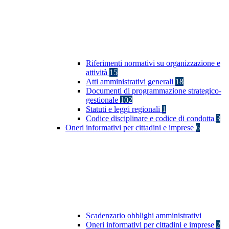
Riferimenti normativi su organizzazione e
attività
15
Atti amministrativi generali
18
Documenti di programmazione strategico-
gestionale
102
Statuti e leggi regionali
1
Codice disciplinare e codice di condotta
3
Oneri informativi per cittadini e imprese
6
Scadenzario obblighi amministrativi
Oneri informativi per cittadini e imprese
2