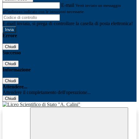
E-mail
Verrà inviato un messaggio
all'indirizzo indicato con le istruzioni necessarie.
E-mail inviata, si prega di controllare la casella di posta elettronica!
Errore
Chiudi
Successo
Chiudi
Informazione
Chiudi
Attendere...
Attendere il completamento dell'operazione...
Chiudi
Facebook
Youtube