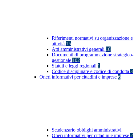
Riferimenti normativi su organizzazione e
attività
15
Atti amministrativi generali
18
Documenti di programmazione strategico-
gestionale
102
Statuti e leggi regionali
1
Codice disciplinare e codice di condotta
3
Oneri informativi per cittadini e imprese
6
Scadenzario obblighi amministrativi
Oneri informativi per cittadini e imprese
2