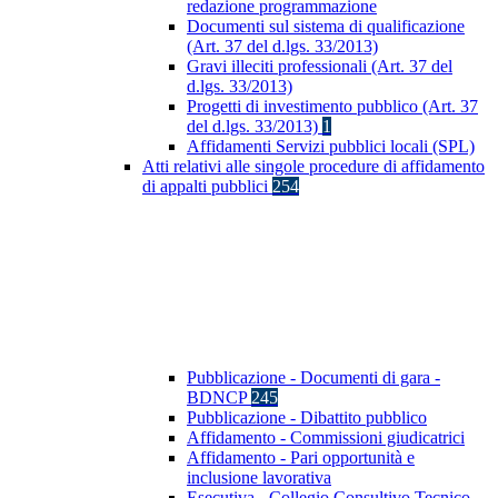
redazione programmazione
Documenti sul sistema di qualificazione
(Art. 37 del d.lgs. 33/2013)
Gravi illeciti professionali (Art. 37 del
d.lgs. 33/2013)
Progetti di investimento pubblico (Art. 37
del d.lgs. 33/2013)
1
Affidamenti Servizi pubblici locali (SPL)
Atti relativi alle singole procedure di affidamento
di appalti pubblici
254
Pubblicazione - Documenti di gara -
BDNCP
245
Pubblicazione - Dibattito pubblico
Affidamento - Commissioni giudicatrici
Affidamento - Pari opportunità e
inclusione lavorativa
Esecutiva - Collegio Consultivo Tecnico