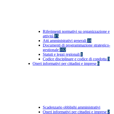
Riferimenti normativi su organizzazione e
attività
15
Atti amministrativi generali
18
Documenti di programmazione strategico-
gestionale
102
Statuti e leggi regionali
1
Codice disciplinare e codice di condotta
3
Oneri informativi per cittadini e imprese
6
Scadenzario obblighi amministrativi
Oneri informativi per cittadini e imprese
2