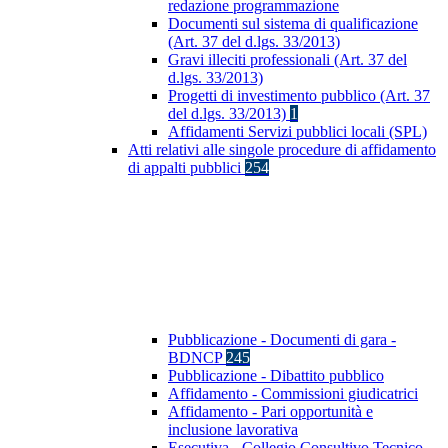
redazione programmazione
Documenti sul sistema di qualificazione
(Art. 37 del d.lgs. 33/2013)
Gravi illeciti professionali (Art. 37 del
d.lgs. 33/2013)
Progetti di investimento pubblico (Art. 37
del d.lgs. 33/2013)
1
Affidamenti Servizi pubblici locali (SPL)
Atti relativi alle singole procedure di affidamento
di appalti pubblici
254
Pubblicazione - Documenti di gara -
BDNCP
245
Pubblicazione - Dibattito pubblico
Affidamento - Commissioni giudicatrici
Affidamento - Pari opportunità e
inclusione lavorativa
Esecutiva - Collegio Consultivo Tecnico