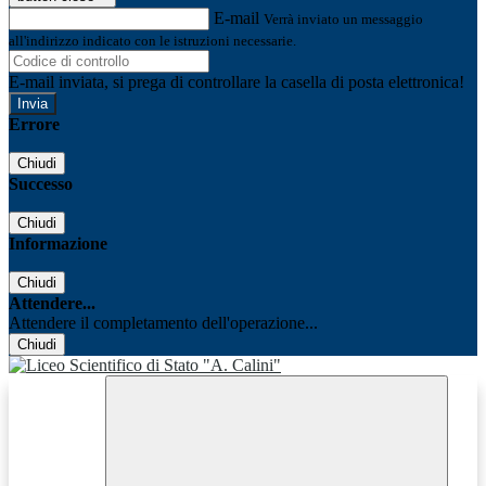
E-mail
Verrà inviato un messaggio
all'indirizzo indicato con le istruzioni necessarie.
E-mail inviata, si prega di controllare la casella di posta elettronica!
Errore
Chiudi
Successo
Chiudi
Informazione
Chiudi
Attendere...
Attendere il completamento dell'operazione...
Chiudi
Facebook
Youtube