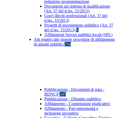
redazione programmazione
Documenti sul sistema di qualificazione
(Art. 37 del d.lgs. 33/2013)
Gravi illeciti professionali (Art. 37 del
d.lgs. 33/2013)
Progetti di investimento pubblico (Art. 37
del d.lgs. 33/2013)
1
Affidamenti Servizi pubblici locali (SPL)
Atti relativi alle singole procedure di affidamento
di appalti pubblici
254
Pubblicazione - Documenti di gara -
BDNCP
245
Pubblicazione - Dibattito pubblico
Affidamento - Commissioni giudicatrici
Affidamento - Pari opportunità e
inclusione lavorativa
Esecutiva - Collegio Consultivo Tecnico