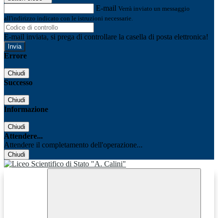
E-mail
Verrà inviato un messaggio
all'indirizzo indicato con le istruzioni necessarie.
E-mail inviata, si prega di controllare la casella di posta elettronica!
Errore
Chiudi
Successo
Chiudi
Informazione
Chiudi
Attendere...
Attendere il completamento dell'operazione...
Chiudi
Facebook
Youtube