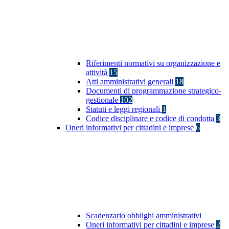
Riferimenti normativi su organizzazione e
attività
15
Atti amministrativi generali
18
Documenti di programmazione strategico-
gestionale
102
Statuti e leggi regionali
1
Codice disciplinare e codice di condotta
3
Oneri informativi per cittadini e imprese
6
Scadenzario obblighi amministrativi
Oneri informativi per cittadini e imprese
2