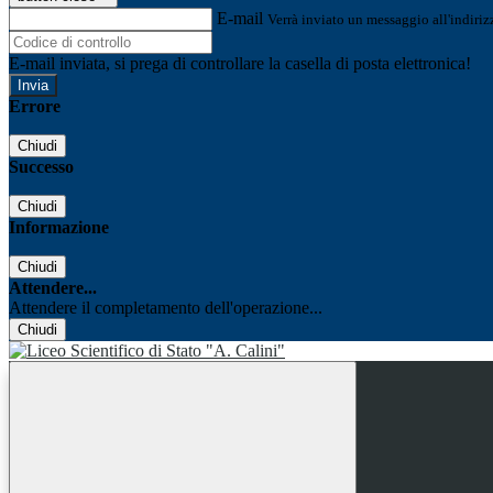
E-mail
Verrà inviato un messaggio all'indirizz
E-mail inviata, si prega di controllare la casella di posta elettronica!
Errore
Chiudi
Successo
Chiudi
Informazione
Chiudi
Attendere...
Attendere il completamento dell'operazione...
Chiudi