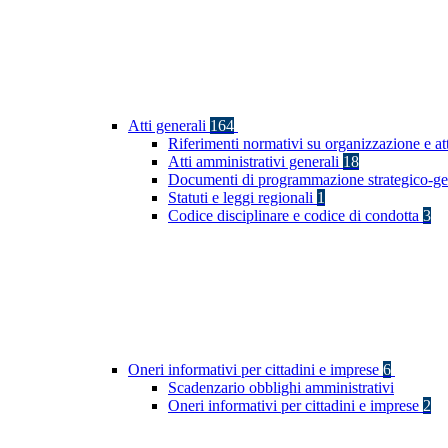
Atti generali
164
Riferimenti normativi su organizzazione e at
Atti amministrativi generali
18
Documenti di programmazione strategico-ge
Statuti e leggi regionali
1
Codice disciplinare e codice di condotta
3
Oneri informativi per cittadini e imprese
6
Scadenzario obblighi amministrativi
Oneri informativi per cittadini e imprese
2