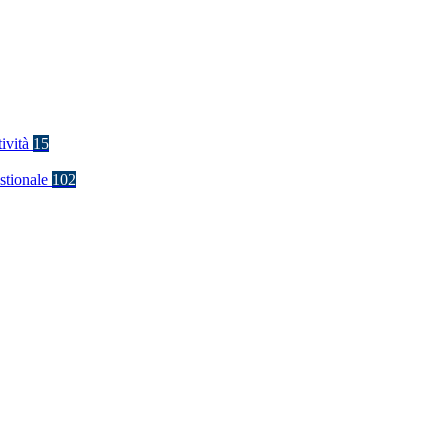
tività
15
stionale
102