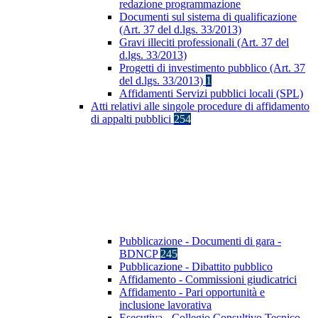
redazione programmazione
Documenti sul sistema di qualificazione
(Art. 37 del d.lgs. 33/2013)
Gravi illeciti professionali (Art. 37 del
d.lgs. 33/2013)
Progetti di investimento pubblico (Art. 37
del d.lgs. 33/2013)
1
Affidamenti Servizi pubblici locali (SPL)
Atti relativi alle singole procedure di affidamento
di appalti pubblici
254
Pubblicazione - Documenti di gara -
BDNCP
245
Pubblicazione - Dibattito pubblico
Affidamento - Commissioni giudicatrici
Affidamento - Pari opportunità e
inclusione lavorativa
Esecutiva - Collegio Consultivo Tecnico