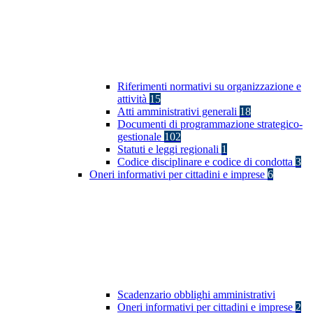
Riferimenti normativi su organizzazione e
attività
15
Atti amministrativi generali
18
Documenti di programmazione strategico-
gestionale
102
Statuti e leggi regionali
1
Codice disciplinare e codice di condotta
3
Oneri informativi per cittadini e imprese
6
Scadenzario obblighi amministrativi
Oneri informativi per cittadini e imprese
2