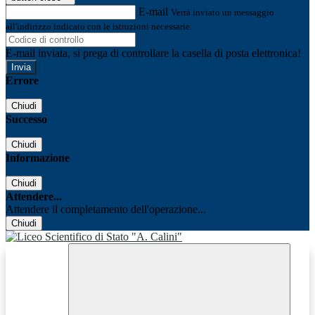
E-mail
Verrà inviato un messaggio
all'indirizzo indicato con le istruzioni necessarie.
E-mail inviata, si prega di controllare la casella di posta elettronica!
Errore
Chiudi
Successo
Chiudi
Informazione
Chiudi
Attendere...
Attendere il completamento dell'operazione...
Chiudi
Facebook
Youtube