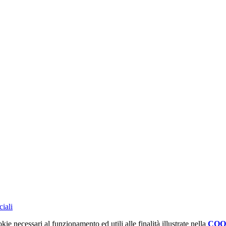
ciali
kie necessari al funzionamento ed utili alle finalità illustrate nella
COO