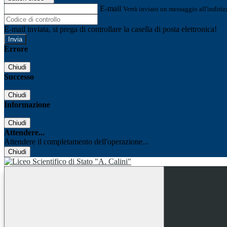
E-mail
Verrà inviato un messaggio all'indirizz
E-mail inviata, si prega di controllare la casella di posta elettronica!
Errore
Chiudi
Successo
Chiudi
Informazione
Chiudi
Attendere...
Attendere il completamento dell'operazione...
Chiudi