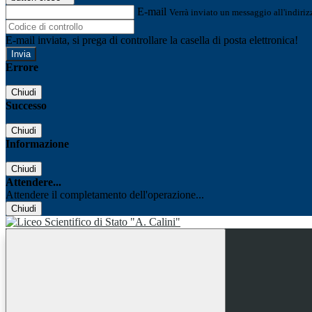
E-mail
Verrà inviato un messaggio all'indirizz
E-mail inviata, si prega di controllare la casella di posta elettronica!
Errore
Chiudi
Successo
Chiudi
Informazione
Chiudi
Attendere...
Attendere il completamento dell'operazione...
Chiudi