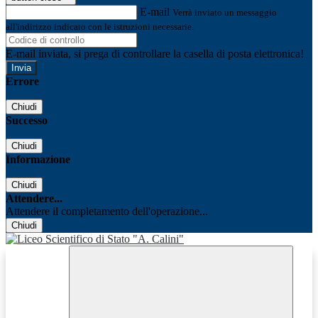
E-mail
Verrà inviato un messaggio
all'indirizzo indicato con le istruzioni necessarie.
E-mail inviata, si prega di controllare la casella di posta elettronica!
Errore
Chiudi
Successo
Chiudi
Informazione
Chiudi
Attendere...
Attendere il completamento dell'operazione...
Chiudi
Facebook
Youtube