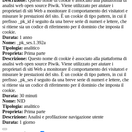
Descrizione:
Questo nome di cookie è associato alla piattaforma di
analisi web open source Piwik. Viene utilizzato per aiutare i
proprietari di siti Web a monitorare il comportamento dei visitatori e
misurare le prestazioni del sito. È un cookie di tipo pattern, in cui il
prefisso _pk_id è seguito da una breve serie di numeri e lettere, che
si ritiene sia un codice di riferimento per il dominio che imposta il
cookie.
Durata:
1 anno
Nome:
_pk_ses.1.392a
Tipologia:
analitico
Proprieta:
Prima parte
Descrizione:
Questo nome di cookie è associato alla piattaforma di
analisi web open source Piwik. Viene utilizzato per aiutare i
proprietari di siti Web a monitorare il comportamento dei visitatori e
misurare le prestazioni del sito. È un cookie di tipo pattern, in cui il
prefisso _pk_ses è seguito da una breve serie di numeri e lettere, che
si ritiene sia un codice di riferimento per il dominio che imposta il
cookie.
Durata:
30 minuti
Nome:
NID
Tipologia:
analitico
Proprieta:
Prima parte
Descrizione:
Analisi e profilazione navigazione utente
Durata:
1 giorno